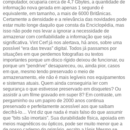
computador, ocuparia cerca de 4,7 Gbytes, a quantidade de
informação nova gerada em apenas 1 segundo é
equivalente, em tamanho, a mais de 6000 Britânicas.
Certamente a densidade e a relevância das novidades pode
estar muito longe daquilo que consta da Enciclopédia, mas
isso não pode nos levar a ignorar a necessidade de
armazenar com confiabilidade a informação que seja
significativa. Vint Cerf já nos alertava, há anos, sobre uma
possível “era das trevas” digital. Todos já passamos por
situações em que perdemos fotografias ou textos
importantes porque um disco rígido deixou de funcionar, ou
porque um “pendrive” desapareceu, ou, ainda pior, casos
em que, mesmo tendo preservado o meio de
armazenamento, ele não é mais legíveis nos equipamentos
e sistemas atuais. Quem ainda conseguiria ler com
segurança o que estivesse preservado em disquetes? Ou
assistir a um filme gravado em super 8? Em contraste, um
pergaminho ou um papiro de 2000 anos continua
preservado e perfeitamente acessível aos que saibam
decifrá-lo… Vint diz que nada é mais falso do que assumir
que “bits são imortais”. Sua durabilidade física, apoiada em
meios magnéticos ou ópticos, pode ser muito menor que a
de nosso caderno do primário, escrito a lápis.Mesmo se