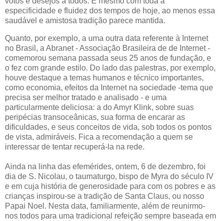
votos e desejos a todos. E mesmo com toda a
especificidade e fluidez dos tempos de hoje, ao menos essa
saudável e amistosa tradição parece mantida.
Quanto, por exemplo, a uma outra data referente à Internet
no Brasil, a Abranet - Associação Brasileira de de Internet -
comemorou semana passada seus 25 anos de fundação, e
o fez com grande estilo. Do lado das palestras, por exemplo,
houve destaque a temas humanos e técnico importantes,
como economia, efeitos da Internet na sociedade -tema que
precisa ser melhor tratado e analisado - e uma
particularmente deliciosa: a do Amyr Klink, sobre suas
peripécias transoceânicas, sua forma de encarar as
dificuldades, e seus conceitos de vida, sob todos os pontos
de vista, admiráveis. Fica a recomendação a quem se
interessar de tentar recuperá-la na rede.
Ainda na linha das efemérides, ontem, 6 de dezembro, foi
dia de S. Nicolau, o taumaturgo, bispo de Myra do século IV
e em cuja história de generosidade para com os pobres e as
crianças inspirou-se a tradição de Santa Claus, ou nosso
Papai Noel. Nesta data, familiarmente, além de reunirmo-
nos todos para uma tradicional refeição sempre baseada em