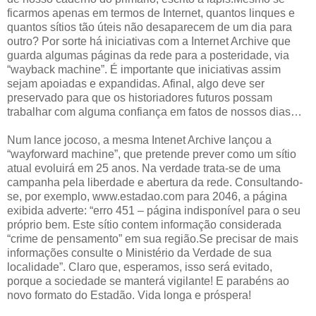
ficarmos apenas em termos de Internet, quantos linques e
quantos sítios tão úteis não desaparecem de um dia para
outro? Por sorte há iniciativas com a Internet Archive que
guarda algumas páginas da rede para a posteridade, via
“wayback machine”. É importante que iniciativas assim
sejam apoiadas e expandidas. Afinal, algo deve ser
preservado para que os historiadores futuros possam
trabalhar com alguma confiança em fatos de nossos dias…
Num lance jocoso, a mesma Intenet Archive lançou a
“wayforward machine”, que pretende prever como um sítio
atual evoluirá em 25 anos. Na verdade trata-se de uma
campanha pela liberdade e abertura da rede. Consultando-
se, por exemplo, www.estadao.com para 2046, a página
exibida adverte: “erro 451 – página indisponível para o seu
próprio bem. Este sítio contem informação considerada
“crime de pensamento” em sua região.Se precisar de mais
informações consulte o Ministério da Verdade de sua
localidade”. Claro que, esperamos, isso será evitado,
porque a sociedade se manterá vigilante! E parabéns ao
novo formato do Estadão. Vida longa e próspera!