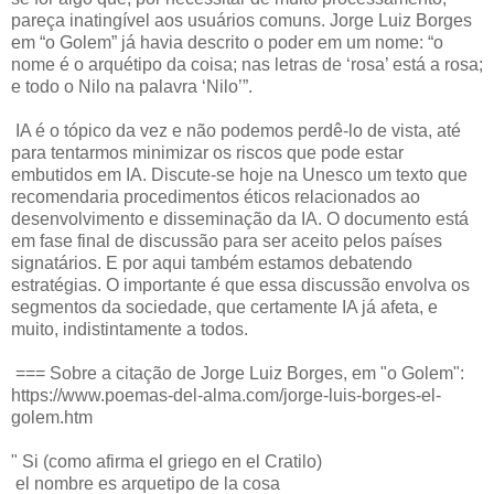
pareça inatingível aos usuários comuns. Jorge Luiz Borges
em “o Golem” já havia descrito o poder em um nome: “o
nome é o arquétipo da coisa; nas letras de ‘rosa’ está a rosa;
e todo o Nilo na palavra ‘Nilo’”.
IA é o tópico da vez e não podemos perdê-lo de vista, até
para tentarmos minimizar os riscos que pode estar
embutidos em IA. Discute-se hoje na Unesco um texto que
recomendaria procedimentos éticos relacionados ao
desenvolvimento e disseminação da IA. O documento está
em fase final de discussão para ser aceito pelos países
signatários. E por aqui também estamos debatendo
estratégias. O importante é que essa discussão envolva os
segmentos da sociedade, que certamente IA já afeta, e
muito, indistintamente a todos.
=== Sobre a citação de Jorge Luiz Borges, em "o Golem":
https://www.poemas-del-alma.com/jorge-luis-borges-el-
golem.htm
" Si (como afirma el griego en el Cratilo)
el nombre es arquetipo de la cosa