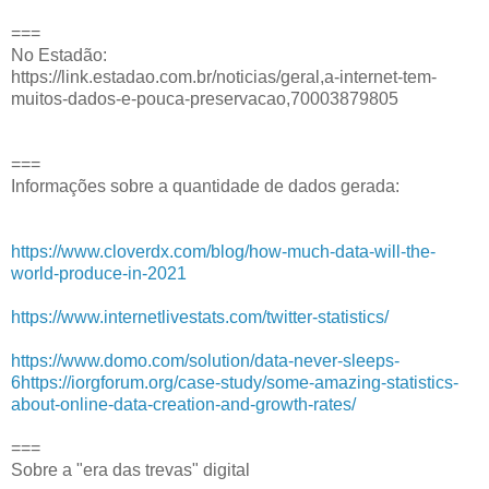
===
No Estadão:
https://link.estadao.com.br/noticias/geral,a-internet-tem-
muitos-dados-e-pouca-preservacao,70003879805
===
Informações sobre a quantidade de dados gerada:
https://www.cloverdx.com/blog/how-much-data-will-the-
world-produce-in-2021
https://www.internetlivestats.com/twitter-statistics/
https://www.domo.com/solution/data-never-sleeps-
6
https://iorgforum.org/case-study/some-amazing-statistics-
about-online-data-creation-and-growth-rates/
===
Sobre a "era das trevas" digital