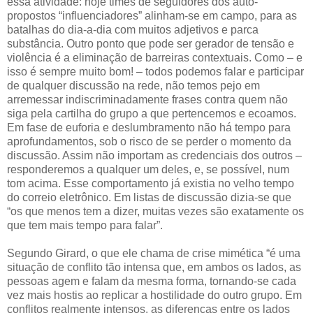
essa atividade: hoje times de seguidores dos auto-
propostos “influenciadores” alinham-se em campo, para as
batalhas do dia-a-dia com muitos adjetivos e parca
substância. Outro ponto que pode ser gerador de tensão e
violência é a eliminação de barreiras contextuais. Como – e
isso é sempre muito bom! – todos podemos falar e participar
de qualquer discussão na rede, não temos pejo em
arremessar indiscriminadamente frases contra quem não
siga pela cartilha do grupo a que pertencemos e ecoamos.
Em fase de euforia e deslumbramento não há tempo para
aprofundamentos, sob o risco de se perder o momento da
discussão. Assim não importam as credenciais dos outros –
responderemos a qualquer um deles, e, se possível, num
tom acima. Esse comportamento já existia no velho tempo
do correio eletrônico. Em listas de discussão dizia-se que
“os que menos tem a dizer, muitas vezes são exatamente os
que tem mais tempo para falar”.
Segundo Girard, o que ele chama de crise mimética “é uma
situação de conflito tão intensa que, em ambos os lados, as
pessoas agem e falam da mesma forma, tornando-se cada
vez mais hostis ao replicar a hostilidade do outro grupo. Em
conflitos realmente intensos, as diferenças entre os lados