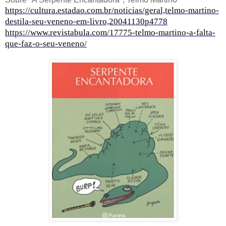
https://cultura.estadao.com.br/noticias/geral,telmo-martino-
destila-seu-veneno-em-livro,20041130p4778
https://www.revistabula.com/17775-telmo-martino-a-falta-
que-faz-o-seu-veneno/