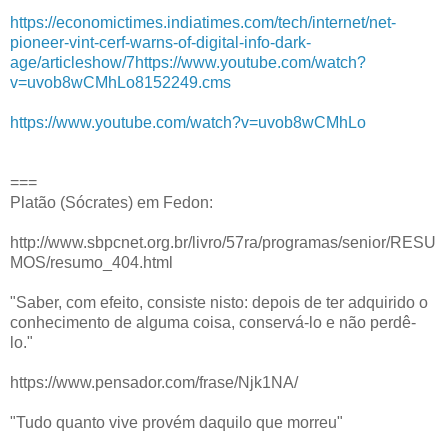
https://economictimes.indiatimes.com/tech/internet/net-
pioneer-vint-cerf-warns-of-digital-info-dark-
age/articleshow/7https://www.youtube.com/watch?
v=uvob8wCMhLo8152249.cms
https://www.youtube.com/watch?v=uvob8wCMhLo
===
Platão (Sócrates) em Fedon:
http://www.sbpcnet.org.br/livro/57ra/programas/senior/RESU
MOS/resumo_404.html
"Saber, com efeito, consiste nisto: depois de ter adquirido o
conhecimento de alguma coisa, conservá-lo e não perdê-
lo."
https://www.pensador.com/frase/Njk1NA/
"Tudo quanto vive provém daquilo que morreu"