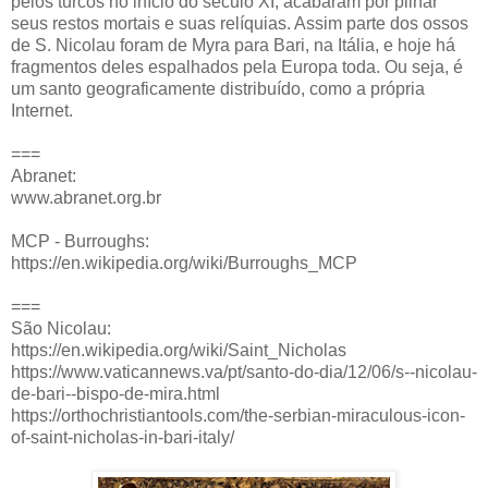
pelos turcos no início do século XI, acabaram por pilhar
seus restos mortais e suas relíquias. Assim parte dos ossos
de S. Nicolau foram de Myra para Bari, na Itália, e hoje há
fragmentos deles espalhados pela Europa toda. Ou seja, é
um santo geograficamente distribuído, como a própria
Internet.
===
Abranet:
www.abranet.org.br
MCP - Burroughs:
https://en.wikipedia.org/wiki/Burroughs_MCP
===
São Nicolau:
https://en.wikipedia.org/wiki/Saint_Nicholas
https://www.vaticannews.va/pt/santo-do-dia/12/06/s--nicolau-
de-bari--bispo-de-mira.html
https://orthochristiantools.com/the-serbian-miraculous-icon-
of-saint-nicholas-in-bari-italy/