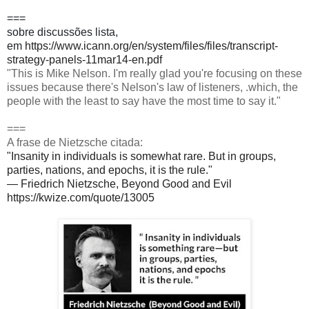
===
sobre discussões lista,
em
https://www.icann.org/en/system/files/files/transcript-
strategy-panels-11mar14-en.pdf
"This is Mike Nelson. I'm really glad you're focusing on these
issues because there's Nelson's law of listeners, .which, the
people with the least to say have the most time to say it."
===
A frase de Nietzsche citada:
"Insanity in individuals is somewhat rare. But in groups,
parties, nations, and epochs, it is the rule."
— Friedrich Nietzsche, Beyond Good and Evil
https://kwize.com/quote/13005