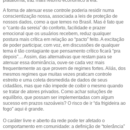
plataforma, traz mais retorno econômico a ela.
A forma de atenuar esse controle poderia residir numa
conscientização nossa, associada a leis de proteção de
nossos dados, como a que temos no Brasil. Mas é fato que
o “canto da sereia” do conforto, facilidade e prazer
emocional que os usuários recebem, reduz qualquer
postura mais crítica em relação ao “pacto” feito. A excitação
de poder participar, com voz, em discussões de qualquer
tema é tão contagiante que pensamento crítico ficará “pra
depois”… Assim, das alternativas que restam para se
atenuar essa dominância, ouve-se cada vez mais
frequentemente as que provem de regimes fortes. Aliás, dos
mesmos regimes que muitas vezes praticam controle
estreito e uma coleta desmedida de dados de seus
cidadãos, mas que não impede de coibir o mesmo quando
se tratar de atores privados. Como achar soluções de
equilíbrio, que possam ser implementadas com algum
sucesso em prazos razoáveis? O risco de ir “da frigideira ao
fogo” aqui é grande.
O caráter livre e aberto da rede pode ter afetado o
comportamento em comunidade: a definição de “tolerância”