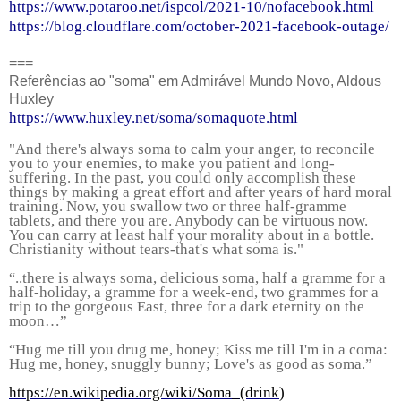
https://www.potaroo.net/ispcol/2021-10/nofacebook.html
https://blog.cloudflare.com/october-2021-facebook-outage/
===
Referências ao "soma" em Admirável Mundo Novo, Aldous
Huxley
https://www.huxley.net/soma/somaquote.html
"And there's always soma to calm your anger, to reconcile
you to your enemies, to make you patient and long-
suffering. In the past, you could only accomplish these
things by making a great effort and after years of hard moral
training. Now, you swallow two or three half-gramme
tablets, and there you are. Anybody can be virtuous now.
You can carry at least half your morality about in a bottle.
Christianity without tears-that's what soma is."
..there is always soma, delicious soma, half a gramme for a
“
half-holiday, a gramme for a week-end, two grammes for a
trip to the gorgeous East, three for a dark eternity on the
moon…”
Hug me till you drug me, honey; Kiss me till I'm in a coma:
“
Hug me, honey, snuggly bunny; Love's as good as soma.”
https://en.wikipedia.org/wiki/Soma_(drink
)