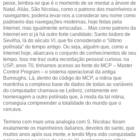
peixe, lembra-se que é o momento de se montar a árvore de
Natal. Aliás, São Nicolau, como o patrono dos marinheiros e
navegantes, poderia levar-nos a considerar seu nome como
padroeiro das navegações modernas, hoje feitas pela
Internet, mas igualmente arriscadas… Mas como patrono da
Internet em si já há outro forte candidato: Santo Isidoro de
Sevilha, lá do século VI, que foi considerado o “último
polímata” do tempo antigo. Ou seja, alguém que, como a
Internet hoje, abarcava o conjunto de conhecimentos de seu
tempo. Isso me traz outra recordação pessoal curiosa: na
USP, anos 70, tínhamos acesso ao fonte do MCP – Master
Control Program – o sistema operacional da antiga
Burroughs. Lá, dentro do código do MCP, a rotina que
mantinha a complexa base de dados de todas as variáveis
do computador chamava-se Leibniz, certamente em
homenagem a outro polímata que, à moda da tal rotina,
conseguia compreender a totalidade do mundo que o
cercava.
Termino com mais uma analogia com S. Nicolau: foram
exatamente os marinheiros italianos, devotos do santo, que
muitos anos após sua morte, e tendo Myra sido conquistada