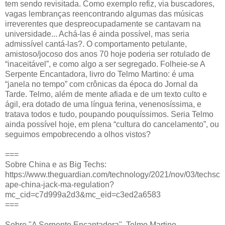
tem sendo revisitada. Como exemplo refiz, via buscadores,
vagas lembranças reencontrando algumas das músicas
irreverentes que despreocupadamente se cantavam na
universidade... Achá-las é ainda possível, mas seria
admissível cantá-las?. O comportamento petulante,
amistoso/jocoso dos anos 70 hoje poderia ser rotulado de
“inaceitável”, e como algo a ser segregado. Folheie-se A
Serpente Encantadora, livro do Telmo Martino: é uma
“janela no tempo” com crônicas da época do Jornal da
Tarde. Telmo, além de mente afiada e de um texto culto e
ágil, era dotado de uma língua ferina, venenosíssima, e
tratava todos e tudo, poupando pouquíssimos. Seria Telmo
ainda possível hoje, em plena “cultura do cancelamento”, ou
seguimos empobrecendo a olhos vistos?
===
Sobre China e as Big Techs:
https://www.theguardian.com/technology/2021/nov/03/techsc
ape-china-jack-ma-regulation?
mc_cid=c7d999a2d3&mc_eid=c3ed2a6583
===
Sobre "A Serpente Encantadora", Telmo Martino