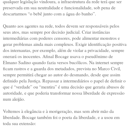
qualquer legislação vindoura, a infraestrutura da rede terá que ser
preservada em sua neutralidade e funcionalidade, sob pena de
descartarmos “o bebê junto com a água do banho”.
Quanto aos agentes na rede, todos devem ser responsáveis pelos
seus atos, mas sempre por decisão judicial. Criar instâncias
intermediárias com poderes censores, pode alimentar monstros e
gerar problemas ainda mais complexos. Exigir identificação positiva
dos internautas, por exemplo, além de violar a privacidade, sempre
onerará os inocentes. Afinal Bocage usava o pseudônimo de
Elmano Sadino quando fazia versos bucólicos. Na internet sempre
ficam rastros e a guarda dos metadados, prevista no Marco Civil,
sempre permitirá chegar ao autor do desmando, desde que assim
definido pela Justiça. Repassar a intermediários o papel de definir o
que é “verdade” ou “mentira” é uma decisão que geraria abusos de
autoridade, e que poderia transformar nossa liberdade de expressão
num aleijão.
Voltemos à elegância e à morigeração, mas sem abrir mão da
liberdade. Bocage também foi o poeta da liberdade, e a usou em
toda sua extensão: