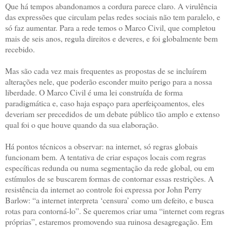
Que há tempos abandonamos a cordura parece claro. A virulência
das expressões que circulam pelas redes sociais não tem paralelo, e
só faz aumentar. Para a rede temos o Marco Civil, que completou
mais de seis anos, regula direitos e deveres, e foi globalmente bem
recebido.
Mas são cada vez mais frequentes as propostas de se incluírem
alterações nele, que poderão esconder muito perigo para a nossa
liberdade. O Marco Civil é uma lei construída de forma
paradigmática e, caso haja espaço para aperfeiçoamentos, eles
deveriam ser precedidos de um debate público tão amplo e extenso
qual foi o que houve quando da sua elaboração.
Há pontos técnicos a observar: na internet, só regras globais
funcionam bem. A tentativa de criar espaços locais com regras
específicas redunda ou numa segmentação da rede global, ou em
estímulos de se buscarem formas de contornar essas restrições. A
resistência da internet ao controle foi expressa por John Perry
Barlow: “a internet interpreta ‘censura’ como um defeito, e busca
rotas para contorná-lo”. Se queremos criar uma “internet com regras
próprias”, estaremos promovendo sua ruinosa desagregação. Em