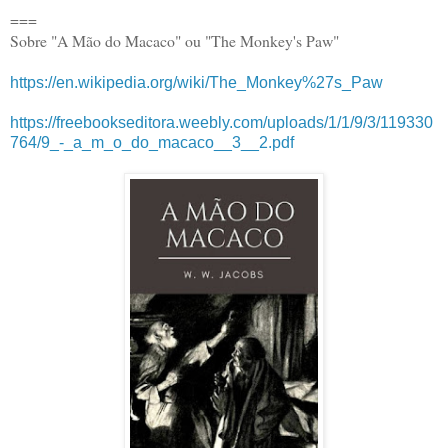
===
Sobre "A Mão do Macaco" ou "The Monkey's Paw"
https://en.wikipedia.org/wiki/The_Monkey%27s_Paw
https://freebookseditora.weebly.com/uploads/1/1/9/3/119330
764/9_-_a_m_o_do_macaco__3__2.pdf