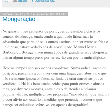
demi
às
05:00
3 comentários:
terça-feira, 9 de junho de 2020
Morigeração
No ginásio, meu professor de português apresentou à classe os
sonetos do Bocage, enaltecendo a qualidade lírica, mas já
advertindo que parte de seus outros escritos, por ser muito satírica e
libidinosa, estava vedado aos de nossa idade. Manuel Maria
Barbosa du Bocage viveu numa época de grande crise, e chegou a
passar algum tempo preso por ter escrito um poema antirreligioso.
Hoje os tempos não são menos complexos. Numa radicalização de
posições, passamos a conviver com uma linguagem abusiva, e que
não raramente ignora os fatos, na ânsia de criar narrativas pouco
verídicas… Há leis bem estabelecidas para punir crimes e abusos
mas, por diversos motivos, entre eles o de atender a “clamor
popular” difuso, multiplicam-se propostas “inovadoras” que visam a
prover alívio aos usuários; medidas que pretendem conter o que
pareça ser calunioso, ofensivo, ou apenas desagradável.