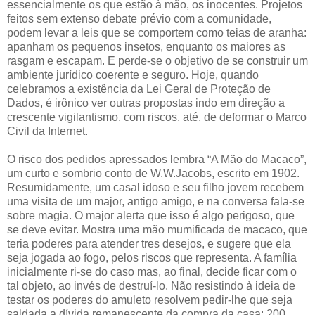
essencialmente os que estão à mão, os inocentes. Projetos
feitos sem extenso debate prévio com a comunidade,
podem levar a leis que se comportem como teias de aranha:
apanham os pequenos insetos, enquanto os maiores as
rasgam e escapam. E perde-se o objetivo de se construir um
ambiente jurídico coerente e seguro. Hoje, quando
celebramos a existência da Lei Geral de Proteção de
Dados, é irônico ver outras propostas indo em direção a
crescente vigilantismo, com riscos, até, de deformar o Marco
Civil da Internet.
O risco dos pedidos apressados lembra “A Mão do Macaco”,
um curto e sombrio conto de W.W.Jacobs, escrito em 1902.
Resumidamente, um casal idoso e seu filho jovem recebem
uma visita de um major, antigo amigo, e na conversa fala-se
sobre magia. O major alerta que isso é algo perigoso, que
se deve evitar. Mostra uma mão mumificada de macaco, que
teria poderes para atender tres desejos, e sugere que ela
seja jogada ao fogo, pelos riscos que representa. A família
inicialmente ri-se do caso mas, ao final, decide ficar com o
tal objeto, ao invés de destruí-lo. Não resistindo à ideia de
testar os poderes do amuleto resolvem pedir-lhe que seja
saldada a dívida remanescente da compra da casa: 200