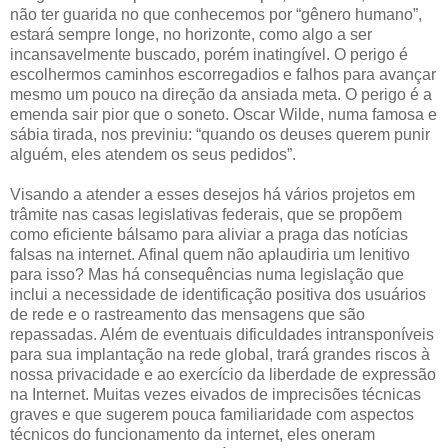
não ter guarida no que conhecemos por “gênero humano”,
estará sempre longe, no horizonte, como algo a ser
incansavelmente buscado, porém inatingível. O perigo é
escolhermos caminhos escorregadios e falhos para avançar
mesmo um pouco na direção da ansiada meta. O perigo é a
emenda sair pior que o soneto. Oscar Wilde, numa famosa e
sábia tirada, nos previniu: “quando os deuses querem punir
alguém, eles atendem os seus pedidos”.
Visando a atender a esses desejos há vários projetos em
trâmite nas casas legislativas federais, que se propõem
como eficiente bálsamo para aliviar a praga das notícias
falsas na internet. Afinal quem não aplaudiria um lenitivo
para isso? Mas há consequências numa legislação que
inclui a necessidade de identificação positiva dos usuários
de rede e o rastreamento das mensagens que são
repassadas. Além de eventuais dificuldades intransponíveis
para sua implantação na rede global, trará grandes riscos à
nossa privacidade e ao exercício da liberdade de expressão
na Internet. Muitas vezes eivados de imprecisões técnicas
graves e que sugerem pouca familiaridade com aspectos
técnicos do funcionamento da internet, eles oneram