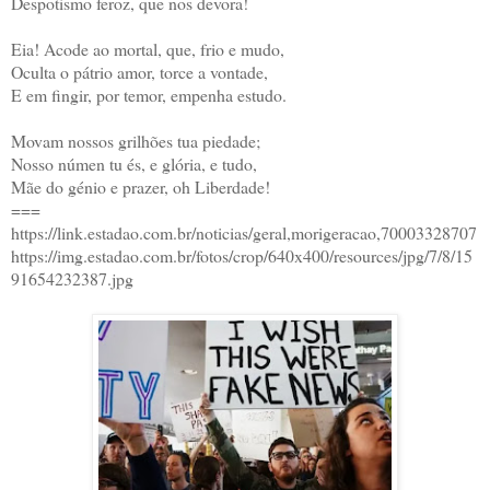
Despotismo feroz, que nos devora!
Eia! Acode ao mortal, que, frio e mudo,
Oculta o pátrio amor, torce a vontade,
E em fingir, por temor, empenha estudo.
Movam nossos grilhões tua piedade;
Nosso númen tu és, e glória, e tudo,
Mãe do génio e prazer, oh Liberdade!
===
https://link.estadao.com.br/noticias/geral,morigeracao,70003328707
https://img.estadao.com.br/fotos/crop/640x400/resources/jpg/7/8/15
91654232387.jpg