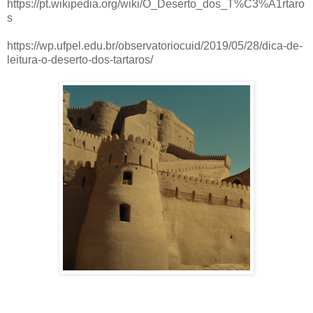
https://pt.wikipedia.org/wiki/O_Deserto_dos_T%C3%A1rtaro
s
https://wp.ufpel.edu.br/observatoriocuid/2019/05/28/dica-de-
leitura-o-deserto-dos-tartaros/