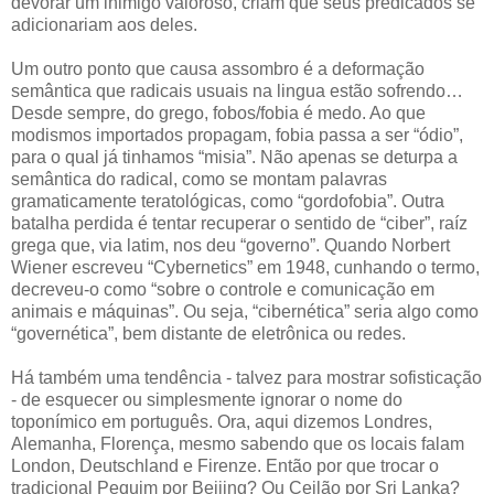
devorar um inimigo valoroso, criam que seus predicados se
adicionariam aos deles.
Um outro ponto que causa assombro é a deformação
semântica que radicais usuais na lingua estão sofrendo…
Desde sempre, do grego, fobos/fobia é medo. Ao que
modismos importados propagam, fobia passa a ser “ódio”,
para o qual já tinhamos “misia”. Não apenas se deturpa a
semântica do radical, como se montam palavras
gramaticamente teratológicas, como “gordofobia”. Outra
batalha perdida é tentar recuperar o sentido de “ciber”, raíz
grega que, via latim, nos deu “governo”. Quando Norbert
Wiener escreveu “Cybernetics” em 1948, cunhando o termo,
decreveu-o como “sobre o controle e comunicação em
animais e máquinas”. Ou seja, “cibernética” seria algo como
“governética”, bem distante de eletrônica ou redes.
Há também uma tendência - talvez para mostrar sofisticação
- de esquecer ou simplesmente ignorar o nome do
toponímico em português. Ora, aqui dizemos Londres,
Alemanha, Florença, mesmo sabendo que os locais falam
London, Deutschland e Firenze. Então por que trocar o
tradicional Pequim por Beijing? Ou Ceilão por Sri Lanka?