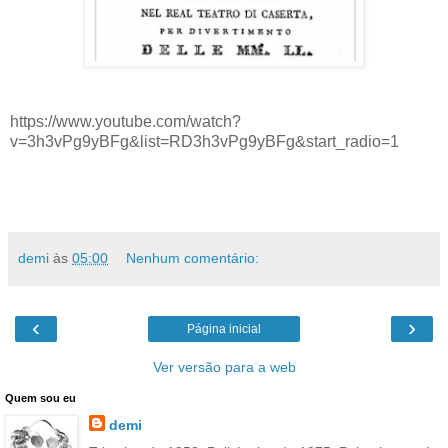
https://www.youtube.com/watch?
v=3h3vPg9yBFg&list=RD3h3vPg9yBFg&start_radio=1
demi
às
05:00
Nenhum comentário:
‹
›
Página inicial
Ver versão para a web
Quem sou eu
demi