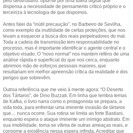
pelo destinatário: opta-se por uma tutela digital que
dispensa a necessidade de pensamento crítico próprio e o
terceiriza à tecnologia de que dispomos.
Antes falei da “inútil precaução”, no Barbeiro de Sevilha,
como exemplo da inutilidade de certas proteções, que nos
levam a esquecer a busca dos reais perpetradores do mal.
Toda a cadeia de transmissão tem responsabilidade no
processo, mas é importante identificar o agente central e o
objetivo visado. O “novo normal” nos mantem reféns de uma
análise rápida e superficial do que nos cerca, enquanto
abrirmos mão de esforços pessoais maiores, que
resultariam em melhor apreensão crítica da realidade e dos
perigos que sobrevêm.
Outroa referência que me veio à mente agora: “O Deserto
dos Tártaros”, de Dino Buzzati. Em linha que lembra temas
de Kafka, o livro narra como o protagonista se prepara, a
vida toda, para enfrentar uma iminente invasão de tártaros
que… nunca ocorre. Sua rotina se limita ao forte Bastiani,
enquanto espera o ataque iminente um inimigo abstrato. Em
sua imobilidade, torna-se vítima de outras ameaças reais, e
consome a existência nessa espera infinda. Acreditar que