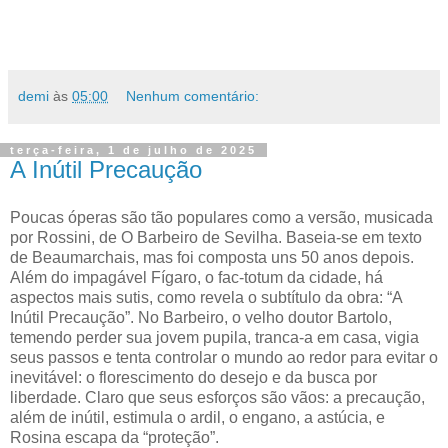
demi
às
05:00
Nenhum comentário:
terça-feira, 1 de julho de 2025
A Inútil Precaução
Poucas óperas são tão populares como a versão, musicada
por Rossini, de O Barbeiro de Sevilha. Baseia-se em texto
de Beaumarchais, mas foi composta uns 50 anos depois.
Além do impagável Fígaro, o fac-totum da cidade, há
aspectos mais sutis, como revela o subtítulo da obra: “A
Inútil Precaução”. No Barbeiro, o velho doutor Bartolo,
temendo perder sua jovem pupila, tranca-a em casa, vigia
seus passos e tenta controlar o mundo ao redor para evitar o
inevitável: o florescimento do desejo e da busca por
liberdade. Claro que seus esforços são vãos: a precaução,
além de inútil, estimula o ardil, o engano, a astúcia, e
Rosina escapa da “proteção”.