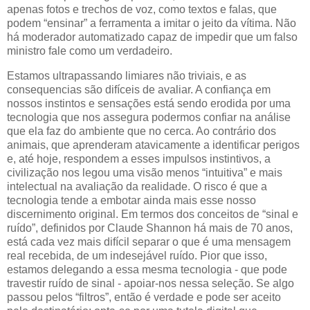
apenas fotos e trechos de voz, como textos e falas, que
podem “ensinar” a ferramenta a imitar o jeito da vítima. Não
há moderador automatizado capaz de impedir que um falso
ministro fale como um verdadeiro.
Estamos ultrapassando limiares não triviais, e as
consequencias são difíceis de avaliar. A confiança em
nossos instintos e sensações está sendo erodida por uma
tecnologia que nos assegura podermos confiar na análise
que ela faz do ambiente que no cerca. Ao contrário dos
animais, que aprenderam atavicamente a identificar perigos
e, até hoje, respondem a esses impulsos instintivos, a
civilização nos legou uma visão menos “intuitiva” e mais
intelectual na avaliação da realidade. O risco é que a
tecnologia tende a embotar ainda mais esse nosso
discernimento original. Em termos dos conceitos de “sinal e
ruído”, definidos por Claude Shannon há mais de 70 anos,
está cada vez mais difícil separar o que é uma mensagem
real recebida, de um indesejável ruído. Pior que isso,
estamos delegando a essa mesma tecnologia - que pode
travestir ruído de sinal - apoiar-nos nessa seleção. Se algo
passou pelos “filtros”, então é verdade e pode ser aceito