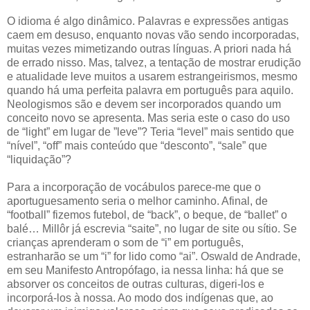
O idioma é algo dinâmico. Palavras e expressões antigas
caem em desuso, enquanto novas vão sendo incorporadas,
muitas vezes mimetizando outras línguas. A priori nada há
de errado nisso. Mas, talvez, a tentação de mostrar erudição
e atualidade leve muitos a usarem estrangeirismos, mesmo
quando há uma perfeita palavra em português para aquilo.
Neologismos são e devem ser incorporados quando um
conceito novo se apresenta. Mas seria este o caso do uso
de “light” em lugar de ”leve”? Teria “level” mais sentido que
“nível”, “off” mais conteúdo que “desconto”, “sale” que
“liquidação”?
Para a incorporação de vocábulos parece-me que o
aportuguesamento seria o melhor caminho. Afinal, de
“football” fizemos futebol, de “back”, o beque, de “ballet” o
balé… Millôr já escrevia “saite”, no lugar de site ou sítio. Se
crianças aprenderam o som de “i” em português,
estranharão se um “i” for lido como “ai”. Oswald de Andrade,
em seu Manifesto Antropófago, ia nessa linha: há que se
absorver os conceitos de outras culturas, digeri-los e
incorporá-los à nossa. Ao modo dos indígenas que, ao