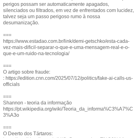
perigos possam ser automaticamente apagados,
silenciados ou filtrados, em vez de enfrentados com lucidez,
talvez seja um passo perigoso rumo à nossa
desumanização.
===
https://www.estadao.com.br/link/demi-getschko/esta-cada-
vez-mais-dificil-separar-o-que-e-uma-mensagem-real-e-o-
que-e-um-ruido-na-tecnologia/
===
O artigo sobre fraude:
: https://edition.cnn.com/2025/07/12/politics/fake-ai-calls-us-
officials
===
Shannon - teoria da informação
https://pt.wikipedia.org/wiki/Teoria_da_informa%C3%A7%C
3%A3o
===
O Deerto dos Tártaros: