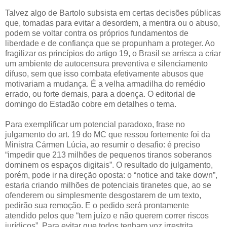
Talvez algo de Bartolo subsista em certas decisões públicas
que, tomadas para evitar a desordem, a mentira ou o abuso,
podem se voltar contra os próprios fundamentos de
liberdade e de confiança que se propunham a proteger. Ao
fragilizar os princípios do artigo 19, o Brasil se arrisca a criar
um ambiente de autocensura preventiva e silenciamento
difuso, sem que isso combata efetivamente abusos que
motivariam a mudança. É a velha armadilha do remédio
errado, ou forte demais, para a doença. O editorial de
domingo do Estadão cobre em detalhes o tema.
Para exemplificar um potencial paradoxo, frase no
julgamento do art. 19 do MC que ressou fortemente foi da
Ministra Cármen Lúcia, ao resumir o desafio: é preciso
“impedir que 213 milhões de pequenos tiranos soberanos
dominem os espaços digitais”. O resultado do julgamento,
porém, pode ir na direção oposta: o “notice and take down”,
estaria criando milhões de potenciais tiranetes que, ao se
ofenderem ou simplesmente desgostarem de um texto,
pedirão sua remoção. E o pedido será prontamente
atendido pelos que “tem juízo e não querem correr riscos
jurídicos”. Para evitar que todos tenham voz irrestrita,