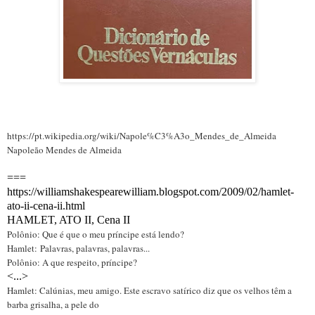
https://pt.wikipedia.org/wiki/Napole%C3%A3o_Mendes_de_Almeida
Napoleão Mendes de Almeida
===
https://williamshakespearewilliam.blogspot.com/2009/02/hamlet-
ato-ii-cena-ii.html
HAMLET, ATO II, Cena II
Polônio: Que é que o meu príncipe está lendo?
Hamlet:
Palavras, palavras, palavras...
Polônio: A que respeito, príncipe?
<...>
Hamlet: Calúnias, meu amigo. Este escravo satírico diz que os velhos têm a
barba grisalha, a pele do