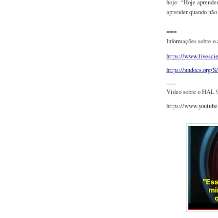
hoje: “Hoje aprendem
aprender quando não 
===
Informações sobre o 
https://www.livesci
https://undocs.org/S
===
Video sobre o HAL 9
https://www.youtub