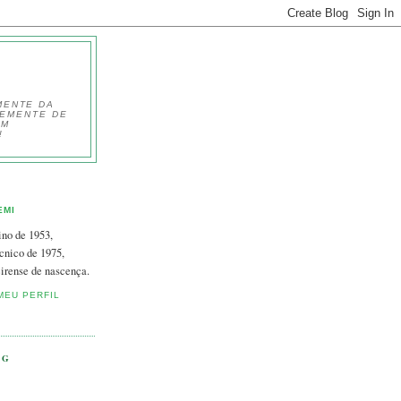
MENTE DA
TEMENTE DE
EM
!
EMI
ino de 1953,
cnico de 1975,
irense de nascença.
MEU PERFIL
OG