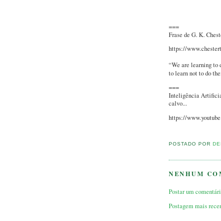
===
Frase de G. K. Chest
https://www.chestert
“We are learning to 
to learn not t
===
Inteligência Artifi
calvo...
https://www.youtu
POSTADO POR
DE
NENHUM CO
Postar um comentár
Postagem mais rece