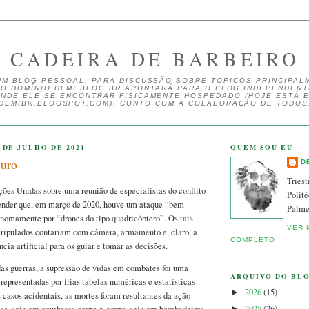
CADEIRA DE BARBEIRO
UM BLOG PESSOAL, PARA DISCUSSÃO SOBRE TOPICOS PRINCIPAL
 O DOMÍNIO DEMI.BLOG.BR APONTARÁ PARA O BLOG INDEPENDEN
NDE ELE SE ENCONTRAR FISICAMENTE HOSPEDADO (HOJE ESTÁ 
DEMIBR.BLOGSPOT.COM). CONTO COM A COLABORAÇÃO DE TODOS
 DE JULHO DE 2021
QUEM SOU EU
curo
D
Triest
ões Unidas sobre uma reunião de especialistas do conflito
Polité
tender que, em março de 2020, houve um ataque “bem
Palme
onomamente por “drones do tipo quadricóptero”. Os tais
VER 
tripulados contariam com câmera, armamento e, claro, a
COMPLETO
ncia artificial para os guiar e tomar as decisões.
das guerras, a supressão de vidas em combates foi uma
ARQUIVO DO BL
representadas por frias tabelas numéricas e estatísticas
2026
(15)
►
 casos acidentais, as mortes foram resultantes da ação
2025
(26)