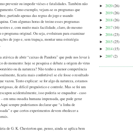
omo prevenir ou impedir viéses e fatalidades. Também não
2020
(26)
►
rgumento. Como exemplo, vejam-se os programas que
2019
(26)
►
rez, partindo apenas das regras do jogo e usando
2018
(26)
►
uina. Com algumas horas de treino esses programas
2017
(16)
estres e, com muito mais facilidade, claro, do mesmo
►
 o programa original. Ou seja, evoluiram para examinar
2016
(23)
►
ções de jogo e, sem trapaça, montar uma estratégia
2015
(25)
►
.
2014
(15)
►
2007
(2)
►
atávica de abrir “caixas de Pandora” que pode nos levar à
co do momento: hoje se pesquisa e debate a origem do virus
aboratório ou da natureza? Não tenho a menor competência
soalmente, ficaria mais confortável se ele fosse o resultado
e vazou. Tento explicar: se for algo da natureza, estamos
erigosas, de difícil prognóstico e controle. Mas se foi um
scapou acidentalmente, isso poderia se enquadrar - caso
 – em uma ousadia humana impensada, que pode gerar
 Aqui sempre poderiamos declarar que “a linha de
assada” e que certos experimentos devem obedecer a
orais.
ria de G. K. Chesterton que, penso, ainda se aplica bem