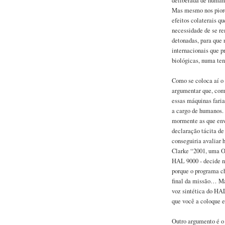
deliberada de human
Mas mesmo nos piores
efeitos colaterais q
necessidade de se re
detonadas, para que 
internacionais que 
biológicas, numa ten
Como se coloca aí 
argumentar que, com
essas máquinas fari
a cargo de humanos.
mormente as que env
declaração tácita de
conseguiria avaliar 
Clarke “2001, uma O
HAL 9000 - decide nã
porque o programa ch
final da missão… Mai
voz sintética do HAL
que você a coloque 
Outro argumento é o 