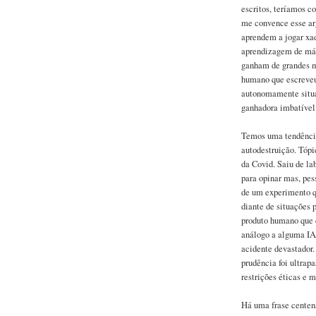
escritos, teríamos c
me convence esse a
aprendem a jogar xad
aprendizagem de máq
ganham de grandes m
humano que escreveu
autonomamente situa
ganhadora imbatível
Temos uma tendência 
autodestruição. Tópi
da Covid. Saiu de l
para opinar mas, pes
de um experimento qu
diante de situações p
produto humano que e
análogo a alguma IA
acidente devastador.
prudência foi ultrap
restrições éticas e m
Há uma frase centená