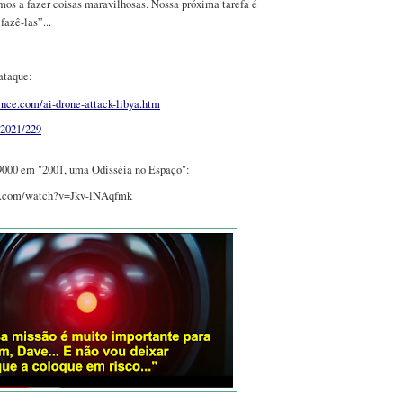
os a fazer coisas maravilhosas. Nossa próxima tarefa é
fazê-las”...
ataque:
ence.com/ai-drone-attack-libya.htm
/2021/229
000 em "2001, uma Odisséia no Espaço":
e.com/watch?v=Jkv-lNAqfmk