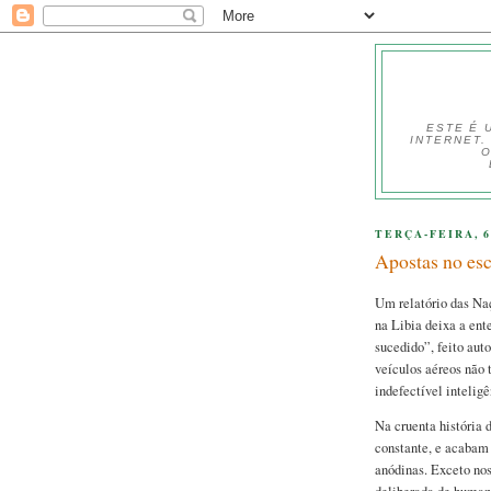
ESTE É 
INTERNET.
O
TERÇA-FEIRA, 6
Apostas no es
Um relatório das Naç
na Libia deixa a en
sucedido”, feito aut
veículos aéreos não 
indefectível inteligê
Na cruenta história 
constante, e acabam 
anódinas. Exceto nos