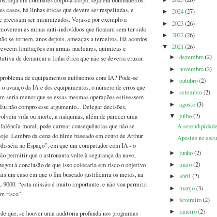
os, seja em combates corpo-a-corpo, seja em bombadeiros.
►
 casos, há linhas éticas que devem ser respeitadas, e
2024
(27)
►
ue precisam ser minimizados. Veja-se por exemplo a
2023
(26)
►
moverem as minas anti-indivíduos que ficaram sem ter sido
2022
(26)
►
não se tornem, anos depois, ameaças a terceiros. Há acordos
2021
(26)
▼
preveem limitações em armas nucleares, químicas e
dezembro
(2)
►
tativa de demarcar a linha ética que não se deveria cruzar.
novembro
(2)
►
o problema de equipamentos autônomos com IA? Pode-se
outubro
(2)
►
 o avanço da IA e dos equipamentos, o número de erros que
setembro
(2)
►
am seria menor que se essas mesmas operações estivessem
agosto
(3)
►
 Eu não compro esse argumento... Delegar decisões,
julho
(2)
olvem vida ou morte, a máquinas, além de parecer uma
▼
A serendipidade
 falêncĩa moral, pode carrear consequências que não se
hoje. Lembro da cena do filme baseado em conto de Arthur
Apostas no escu
disséia no Espaço”, em que um computador com IA - o
junho
(2)
►
o permitir que o astronauta volte à segurança da nave,
maio
(2)
egou à conclusão de que isso colocaria em risco o objetivo
►
s um caso em que o fim buscado justificaria os meios, na
abril
(2)
►
 9000: “esta missão é muito importante, e não vou permitir
março
(3)
►
em risco”
fevereiro
(2)
►
janeiro
(2)
►
de que, se houver uma auditoria profunda nos programas