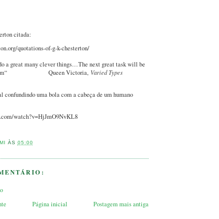
erton citada:
on.org/quotations-of-g-k-chesterton/
do a great many clever things…The next great task will be
o do them“ Queen Victoria,
Varied Types
cial confundindo uma bola com a cabeça de um humano
be.com/watch?v=HjJmO9NvKL8
MI
ÀS
05:00
MENTÁRIO:
io
nte
Página inicial
Postagem mais antiga