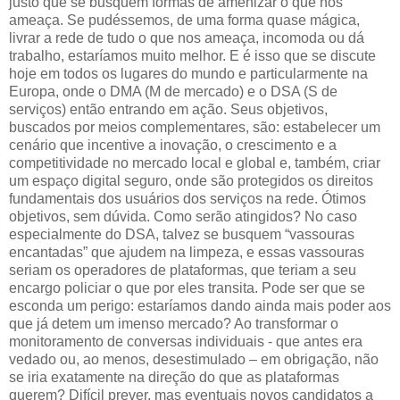
justo que se busquem formas de amenizar o que nos
ameaça. Se pudéssemos, de uma forma quase mágica,
livrar a rede de tudo o que nos ameaça, incomoda ou dá
trabalho, estaríamos muito melhor. E é isso que se discute
hoje em todos os lugares do mundo e particularmente na
Europa, onde o DMA (M de mercado) e o DSA (S de
serviços) então entrando em ação. Seus objetivos,
buscados por meios complementares, são: estabelecer um
cenário que incentive a inovação, o crescimento e a
competitividade no mercado local e global e, também, criar
um espaço digital seguro, onde são protegidos os direitos
fundamentais dos usuários dos serviços na rede. Ótimos
objetivos, sem dúvida. Como serão atingidos? No caso
especialmente do DSA, talvez se busquem “vassouras
encantadas” que ajudem na limpeza, e essas vassouras
seriam os operadores de plataformas, que teriam a seu
encargo policiar o que por eles transita. Pode ser que se
esconda um perigo: estaríamos dando ainda mais poder aos
que já detem um imenso mercado? Ao transformar o
monitoramento de conversas individuais - que antes era
vedado ou, ao menos, desestimulado – em obrigação, não
se iria exatamente na direção do que as plataformas
querem? Difícil prever, mas eventuais novos candidatos a