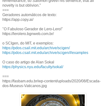
remembrance; so Salomon giveth his sentence, that all
novelty is but oblivion.”
===
Geradores automáticos de texto:
https://app.copy.ai/
"O Fabuloso Gerador de Lero-Lero!"
https://lerolero.bgnweb.com.br/
o SCIgen, do MIT, e exemplos:
https://pdos.csail.mit.edu/archive/scigen/
https://pdos.csail.mit.edu/archive/scigen/#examples
O caso do artigo de Alan Sokal
https://physics.nyu.edu/faculty/sokal/
===
https://fasbam.edu.br/wp-content/uploads/2020/08/Escada-
dos-Museus-Vaticanos.jpg