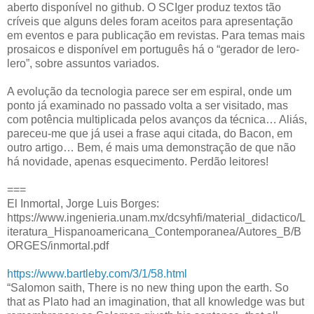
aberto disponível no github. O SCIger produz textos tão
críveis que alguns deles foram aceitos para apresentação
em eventos e para publicação em revistas. Para temas mais
prosaicos e disponível em português há o “gerador de lero-
lero”, sobre assuntos variados.
A evolução da tecnologia parece ser em espiral, onde um
ponto já examinado no passado volta a ser visitado, mas
com potência multiplicada pelos avanços da técnica… Aliás,
pareceu-me que já usei a frase aqui citada, do Bacon, em
outro artigo… Bem, é mais uma demonstração de que não
há novidade, apenas esquecimento. Perdão leitores!
===
El Inmortal, Jorge Luis Borges:
https://www.ingenieria.unam.mx/dcsyhfi/material_didactico/L
iteratura_Hispanoamericana_Contemporanea/Autores_B/B
ORGES/inmortal.pdf
https://www.bartleby.com/3/1/58.html
“Salomon saith, There is no new thing upon the earth. So
that as Plato had an imagination, that all knowledge was but