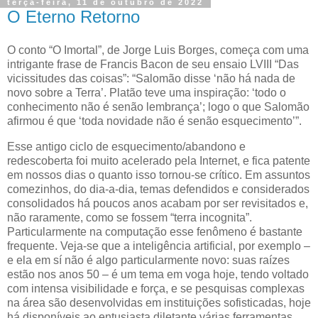
terça-feira, 11 de outubro de 2022
O Eterno Retorno
O conto “O Imortal”, de Jorge Luis Borges, começa com uma
intrigante frase de Francis Bacon de seu ensaio LVIII “Das
vicissitudes das coisas”: “Salomão disse ‘não há nada de
novo sobre a Terra’. Platão teve uma inspiração: ‘todo o
conhecimento não é senão lembrança’; logo o que Salomão
afirmou é que ‘toda novidade não é senão esquecimento’”.
Esse antigo ciclo de esquecimento/abandono e
redescoberta foi muito acelerado pela Internet, e fica patente
em nossos dias o quanto isso tornou-se crítico. Em assuntos
comezinhos, do dia-a-dia, temas defendidos e considerados
consolidados há poucos anos acabam por ser revisitados e,
não raramente, como se fossem “terra incognita”.
Particularmente na computação esse fenômeno é bastante
frequente. Veja-se que a inteligência artificial, por exemplo –
e ela em sí não é algo particularmente novo: suas raízes
estão nos anos 50 – é um tema em voga hoje, tendo voltado
com intensa visibilidade e força, e se pesquisas complexas
na área são desenvolvidas em instituições sofisticadas, hoje
há disponíveis ao entusiasta diletante várias ferramentas