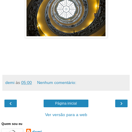
demi
às
05:00
Nenhum comentário:
‹
›
Página inicial
Ver versão para a web
Quem sou eu
demi