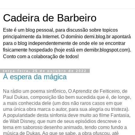
Cadeira de Barbeiro
Este é um blog pessoal, para discussão sobre topicos
principalmente da Internet. O domínio demi.blog.br apontará
para o blog independentemente de onde ele se encontrar
fisicamente hospedado (hoje está em demibr.blogspot.com).
Conto com a colaboração de todos!
terça-feira, 25 de outubro de 2022
À espera da mágica
Na rádio um poema sinfônico, O Aprendiz de Feiticeiro, de
Paul Dukas, composição tão bem sucedida que é, de longe,
a mais conhecida dele (um dos não raros casos em que
uma única obra marca o autor, para sua alegria ou tristeza).
A popularidade desta sinfonia deve muito ao filme Fantasia,
de Walt Disney, que num de seus episódios descreve o
tema em saboroso desenho animado, tendo como fundo a
música de Dukas. Ao que se sabe, a obra ofuscou, até