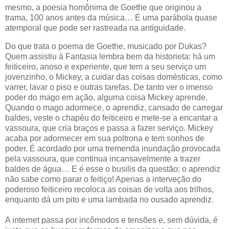
mesmo, a poesia homônima de Goethe que originou a
trama, 100 anos antes da música… É uma parábola quase
atemporal que pode ser rastreada na antiguidade.
Do que trata o poema de Goethe, musicado por Dukas?
Quem assistiu à Fantasia lembra bem da historieta: há um
feiticeiro, anoso e experiente, que tem a seu serviço um
jovenzinho, o Mickey, a cuidar das coisas domésticas, como
varrer, lavar o piso e outras tarefas. De tanto ver o imenso
poder do mago em ação, alguma coisa Mickey aprende.
Quando o mago adormece, o aprendiz, cansado de carregar
baldes, veste o chapéu do feiticeiro e mete-se a encantar a
vassoura, que cria braços e passa a fazer serviço. Mickey
acaba por adormecer em sua poltrona e tem sonhos de
poder. É acordado por uma tremenda inundação provocada
pela vassoura, que continua incansavelmente a trazer
baldes de água… E é esse o busilis da questão: o aprendiz
não sabe como parar o feitiço! Apenas a interveção do
poderoso feiticeiro recoloca as coisas de volta aos trilhos,
enquanto dá um pito e uma lambada no ousado aprendiz.
A internet passa por incômodos e tensões e, sem dúvida, é