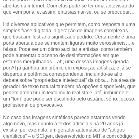
abertas na internet. Com elas pode-se ter uma antevisão do
que vem por aí e, assim, entusiasmar-se, ou se preocupar…
Há diversos aplicativos que permitem, como resposta a uma
simples frase digitada, a geração de imagens complexas
que buscam ilustrar o significado pedido. Certamente é uma
porta aberta a que se montem figuras muito verossímeis… e
falsas. Pode ser um ótimo auxiliar a artistas, como também
pode aumentar o oceano de desinformações em que
estamos mergulhados – ah, uma dessas imagens gerada
por AI já ganhou um prêmio em exposição artística, e já se
disparou a polêmica correspondente, incluindo-se aí o
debate sobre “propriedade intelectual” da obra… Na área de
gerador de texto natural também há opções disponíveis, que
podem produzir um texto muito realista e, até, imbuir nele
um “tom” que pode ser escolhido pelo usuário: sério, jocoso,
profissional ou provocativo.
No caso das imagens sintéticas parece estarmos vendo
algo novo, mas quanto a textos artificiais há 20 anos já
existia, por exemplo, um gerador automático de “artigos
científicos” – o SCIgen, desenvolvido no MIT e com código