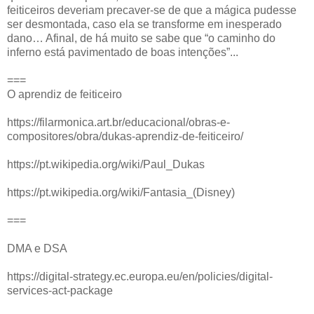
feiticeiros deveriam precaver-se de que a mágica pudesse
ser desmontada, caso ela se transforme em inesperado
dano… Afinal, de há muito se sabe que “o caminho do
inferno está pavimentado de boas intenções”...
===
O aprendiz de feiticeiro
https://filarmonica.art.br/educacional/obras-e-
compositores/obra/dukas-aprendiz-de-feiticeiro/
https://pt.wikipedia.org/wiki/Paul_Dukas
https://pt.wikipedia.org/wiki/Fantasia_(Disney)
===
DMA e DSA
https://digital-strategy.ec.europa.eu/en/policies/digital-
services-act-package