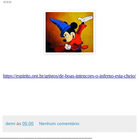
===
https://espirito.org.br/artigos/de-boas-intencoes-o-inferno-esta-cheio/
demi
às
05:00
Nenhum comentário: