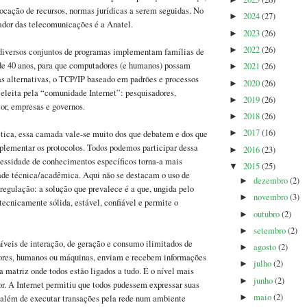
►
locação de recursos, normas jurídicas a serem seguidas. No
2024
(27)
►
lador das telecomunicações é a Anatel.
2023
(26)
►
2022
(26)
►
diversos conjuntos de programas implementam famílias de
 de 40 anos, para que computadores (e humanos) possam
2021
(26)
►
as alternativas, o TCP/IP baseado em padrões e processos
2020
(26)
►
o eleita pela “comunidade Internet”: pesquisadores,
2019
(26)
►
tor, empresas e governos.
2018
(26)
►
2017
(16)
ética, essa camada vale-se muito dos que debatem e dos que
►
plementar os protocolos. Todos podemos participar dessa
2016
(23)
►
cessidade de conhecimentos específicos torna-a mais
2015
(25)
▼
de técnica/acadêmica. Aqui não se destacam o uso de
dezembro
(2)
►
 regulação: a solução que prevalece é a que, ungida pelo
novembro
(3)
►
tecnicamente sólida, estável, confiável e permite o
outubro
(2)
►
setembro
(2)
►
íveis de interação, de geração e consumo ilimitados de
agosto
(2)
►
tores, humanos ou máquinas, enviam e recebem informações
julho
(2)
►
ca matriz onde todos estão ligados a tudo. É o nível mais
junho
(2)
►
r. A Internet permitiu que todos pudessem expressar suas
maio
(2)
, além de executar transações pela rede num ambiente
►