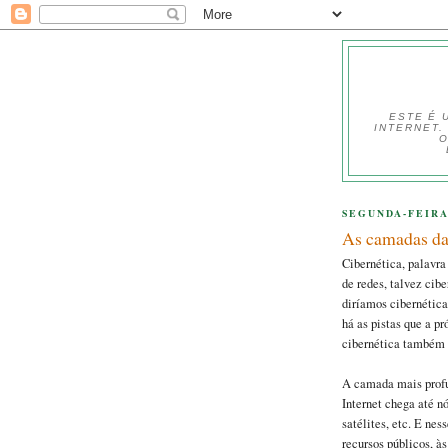
ESTE É 
INTERNET.
O
SEGUNDA-FEIRA,
As camadas da 
Cibernética, palavra
de redes, talvez cib
diríamos cibernética
há as pistas que a p
cibernética também o
A camada mais profun
Internet chega até nó
satélites, etc. E ne
recursos públicos, à