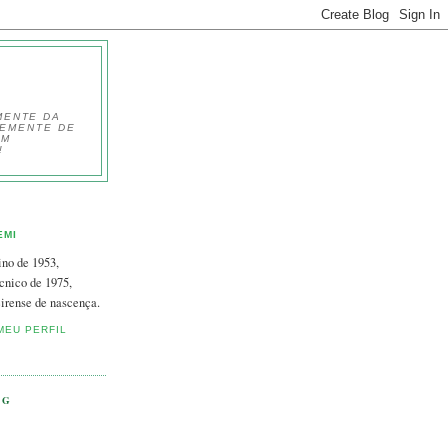
MENTE DA
TEMENTE DE
EM
!
EMI
ino de 1953,
cnico de 1975,
irense de nascença.
MEU PERFIL
OG