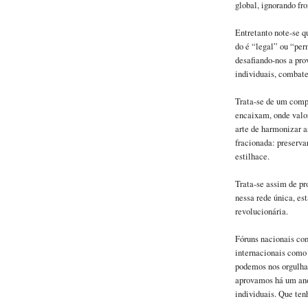
global, ignorando fro
Entretanto note-se q
do é “legal” ou “per
desafiando-nos a prov
individuais, combater
Trata-se de um comp
encaixam, onde valor
arte de harmonizar a
fracionada: preserv
estilhace.
Trata-se assim de pr
nessa rede única, es
revolucionária.
Fóruns nacionais com
internacionais como 
podemos nos orgulhar
aprovamos há um ano
individuais. Que ten