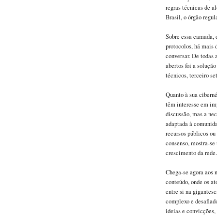
regras técnicas de a
Brasil, o órgão regu
Sobre essa camada, 
protocolos, há mais
conversar. De todas 
abertos foi a soluçã
técnicos, terceiro se
Quanto à sua cibern
têm interesse em im
discussão, mas a ne
adaptada à comunida
recursos públicos ou
consenso, mostra-se 
crescimento da rede.
Chega-se agora aos n
conteúdo, onde os a
entre si na gigantes
complexo e desafiado
ideias e convicções