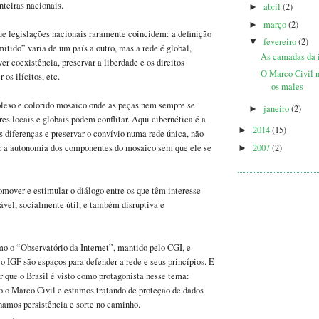
nteiras nacionais.
abril
(2)
►
março
(2)
►
ue legislações nacionais raramente coincidem: a definição
fevereiro
(2)
▼
mitido” varia de um país a outro, mas a rede é global,
As camadas da i
er coexistência, preservar a liberdade e os direitos
O Marco Civil n
 os ilícitos, etc.
os males
lexo e colorido mosaico onde as peças nem sempre se
janeiro
(2)
►
es locais e globais podem conflitar. Aqui cibernética é a
2014
(15)
►
s diferenças e preservar o convívio numa rede única, não
2007
(2)
ar a autonomia dos componentes do mosaico sem que ele se
►
omover e estimular o diálogo entre os que têm interesse
tável, socialmente útil, e também disruptiva e
o o “Observatório da Internet”, mantido pelo CGI, e
o IGF são espaços para defender a rede e seus princípios. E
 que o Brasil é visto como protagonista nesse tema:
 o Marco Civil e estamos tratando de proteção de dados
hamos persistência e sorte no caminho.