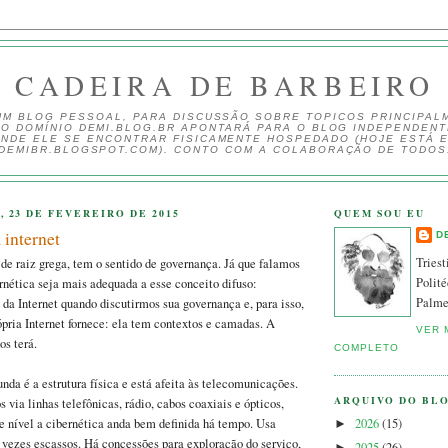
CADEIRA DE BARBEIRO
UM BLOG PESSOAL, PARA DISCUSSÃO SOBRE TOPICOS PRINCIPAL
 O DOMÍNIO DEMI.BLOG.BR APONTARÁ PARA O BLOG INDEPENDEN
NDE ELE SE ENCONTRAR FISICAMENTE HOSPEDADO (HOJE ESTÁ 
DEMIBR.BLOGSPOT.COM). CONTO COM A COLABORAÇÃO DE TODOS
 23 DE FEVEREIRO DE 2015
QUEM SOU EU
internet
D
Triest
 de raiz grega, tem o sentido de governança. Já que falamos
Polité
ernética seja mais adequada a esse conceito difuso:
Palme
 da Internet quando discutirmos sua governança e, para isso,
rópria Internet fornece: ela tem contextos e camadas. A
VER 
s terá.
COMPLETO
da é a estrutura física e está afeita às telecomunicações.
ARQUIVO DO BL
s via linhas telefônicas, rádio, cabos coaxiais e ópticos,
2026
(15)
sse nível a cibernética anda bem definida há tempo. Usa
►
s vezes escassos. Há concessões para exploração do serviço,
2025
(26)