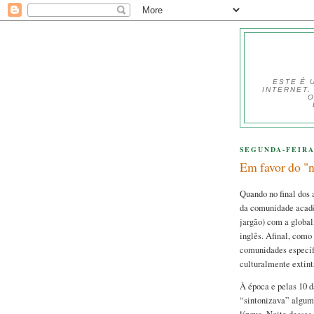
ESTE É 
INTERNET.
O
SEGUNDA-FEIRA,
Em favor do "
Quando no final dos
da comunidade acadê
jargão) com a globa
inglês. Afinal, com
comunidades específi
culturalmente extint
À época e pelas 10 d
“sintonizava” algum