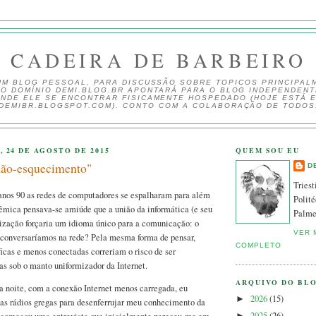
CADEIRA DE BARBEIRO
UM BLOG PESSOAL, PARA DISCUSSÃO SOBRE TOPICOS PRINCIPAL
 O DOMÍNIO DEMI.BLOG.BR APONTARÁ PARA O BLOG INDEPENDEN
NDE ELE SE ENCONTRAR FISICAMENTE HOSPEDADO (HOJE ESTÁ 
DEMIBR.BLOGSPOT.COM). CONTO COM A COLABORAÇÃO DE TODOS
 24 DE AGOSTO DE 2015
QUEM SOU EU
não-esquecimento"
D
Triest
 anos 90 as redes de computadores se espalharam para além
Polité
mica pensava-se amiúde que a união da informática (e seu
Palme
lização forçaria um idioma único para a comunicação: o
VER 
o conversaríamos na rede? Pela mesma forma de pensar,
COMPLETO
cas e menos conectadas correriam o risco de ser
as sob o manto uniformizador da Internet.
ARQUIVO DO BL
a noite, com a conexão Internet menos carregada, eu
2026
(15)
►
as rádios gregas para desenferrujar meu conhecimento da
2025
(26)