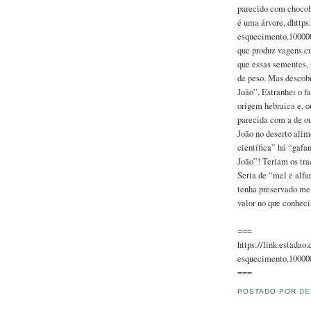
parecido com chocola
é uma árvore, dhttps
esquecimento,10000
que produz vagens c
que essas sementes,
de peso. Mas descob
João”. Estranhei o fa
origem hebraica e, o
parecida com a de ou
João no deserto alim
científica” há “gafa
João”! Teriam os tra
Seria de “mel e alfa
tenha preservado mel
valor no que conheci
===
https://link.estadao
esquecimento,10000
===
POSTADO POR
DE