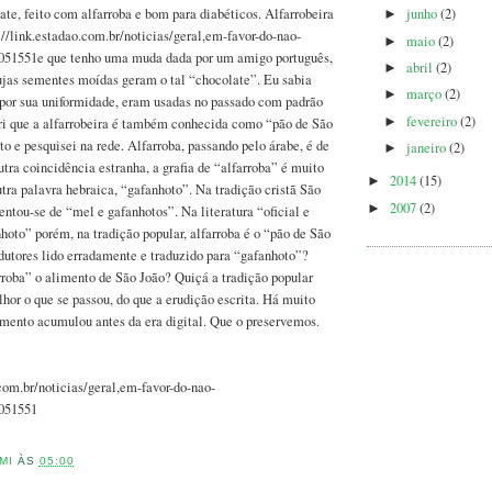
te, feito com alfarroba e bom para diabéticos. Alfarrobeira
junho
(2)
►
://link.estadao.com.br/noticias/geral,em-favor-do-nao-
maio
(2)
►
051551e que tenho uma muda dada por um amigo português,
abril
(2)
►
ujas sementes moídas geram o tal “chocolate”. Eu sabia
março
(2)
►
 por sua uniformidade, eram usadas no passado com padrão
fevereiro
(2)
►
ri que a alfarrobeira é também conhecida como “pão de São
to e pesquisei na rede. Alfarroba, passando pelo árabe, é de
janeiro
(2)
►
utra coincidência estranha, a grafia de “alfarroba” é muito
2014
(15)
►
tra palavra hebraica, “gafanhoto”. Na tradição cristã São
2007
(2)
►
entou-se de “mel e gafanhotos”. Na literatura “oficial e
nhoto” porém, na tradição popular, alfarroba é o “pão de São
dutores lido erradamente e traduzido para “gafanhoto”?
rroba” o alimento de São João? Quiçá a tradição popular
hor o que se passou, do que a erudição escrita. Há muito
mento acumulou antes da era digital. Que o preservemos.
.com.br/noticias/geral,em-favor-do-nao-
051551
MI
ÀS
05:00