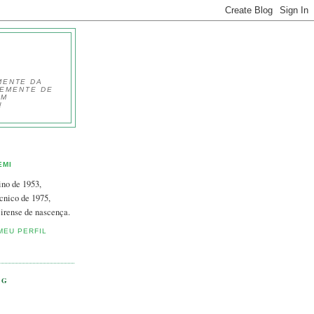
MENTE DA
TEMENTE DE
EM
!
EMI
ino de 1953,
cnico de 1975,
irense de nascença.
MEU PERFIL
OG