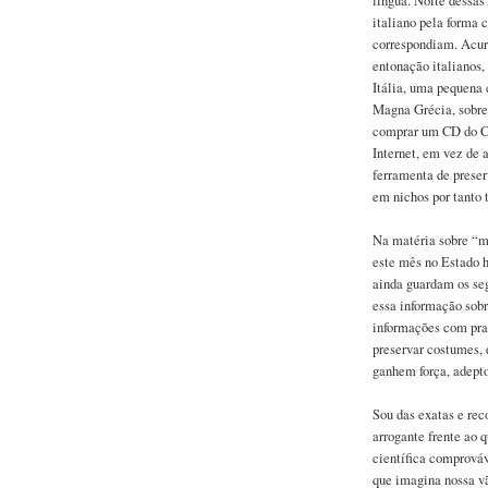
língua. Noite dessa
italiano pela forma c
correspondiam. Acur
entonação italianos,
Itália, uma pequena 
Magna Grécia, sobrev
comprar um CD do Ca
Internet, em vez de 
ferramenta de preser
em nichos por tanto
Na matéria sobre “m
este mês no Estado 
ainda guardam os seg
essa informação sobr
informações com praz
preservar costumes, 
ganhem força, adept
Sou das exatas e rec
arrogante frente ao
científica comprováv
que imagina nossa vã