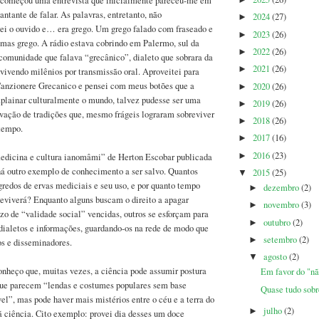
s começou uma entrevista que inicialmente pareceu-me em
►
antante de falar. As palavras, entretanto, não
2024
(27)
►
ei o ouvido e… era grego. Um grego falado com fraseado e
2023
(26)
►
 mas grego. A rádio estava cobrindo em Palermo, sul da
2022
(26)
►
comunidade que falava “grecânico”, dialeto que sobrara da
2021
(26)
►
ivendo milênios por transmissão oral. Aproveitei para
nzionere Grecanico e pensei com meus botões que a
2020
(26)
►
aplainar culturalmente o mundo, talvez pudesse ser uma
2019
(26)
►
vação de tradições que, mesmo frágeis lograram sobreviver
2018
(26)
►
 tempo.
2017
(16)
►
2016
(23)
►
edicina e cultura ianomâmi” de Herton Escobar publicada
há outro exemplo de conhecimento a ser salvo. Quantos
2015
(25)
▼
redos de ervas mediciais e seu uso, e por quanto tempo
dezembro
(2)
►
eviverá? Enquanto alguns buscam o direito a apagar
novembro
(3)
►
o de “validade social” vencidas, outros se esforçam para
outubro
(2)
►
dialetos e informações, guardando-os na rede de modo que
setembro
(2)
►
os e disseminadores.
agosto
(2)
▼
onheço que, muitas vezes, a ciência pode assumir postura
Em favor do "n
 que parecem “lendas e costumes populares sem base
Quase tudo sobr
el”, mas pode haver mais mistérios entre o céu e a terra do
julho
(2)
►
 ciência. Cito exemplo: provei dia desses um doce