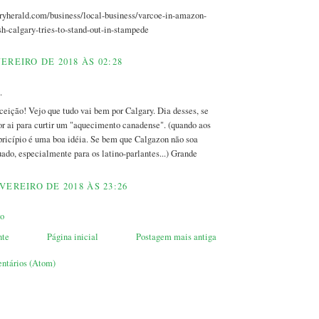
aryherald.com/business/local-business/varcoe-in-amazon-
sh-calgary-tries-to-stand-out-in-stampede
EREIRO DE 2018 ÀS 02:28
.
eição! Vejo que tudo vai bem por Calgary. Dia desses, se
por ai para curtir um "aquecimento canadense". (quando aos
ricípio é uma boa idéia. Se bem que Calgazon não soa
ado, especialmente para os latino-parlantes...) Grande
VEREIRO DE 2018 ÀS 23:26
io
nte
Página inicial
Postagem mais antiga
entários (Atom)