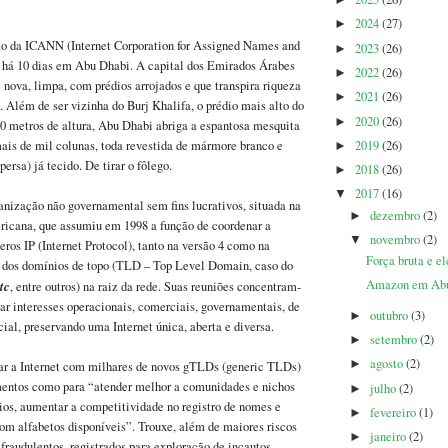
►
2024
(27)
►
o da ICANN (Internet Corporation for Assigned Names and
2023
(26)
►
há 10 dias em Abu Dhabi. A capital dos Emirados Árabes
2022
(26)
►
nova, limpa, com prédios arrojados e que transpira riqueza
2021
(26)
►
o. Além de ser vizinha do Burj Khalifa, o prédio mais alto do
2020
(26)
►
 metros de altura, Abu Dhabi abriga a espantosa mesquita
2019
(26)
is de mil colunas, toda revestida de mármore branco e
►
ersa) já tecido. De tirar o fôlego.
2018
(26)
►
2017
(16)
▼
ização não governamental sem fins lucrativos, situada na
dezembro
(2)
►
ericana, que assumiu em 1998 a função de coordenar a
novembro
(2)
▼
eros IP (Internet Protocol), tanto na versão 4 como na
Força bruta e e
ro dos domínios de topo (TLD – Top Level Domain, caso do
Amazon em Abu
tc
, entre outros) na raiz da rede. Suas reuniões concentram-
r interesses operacionais, comerciais, governamentais, de
outubro
(3)
►
cial, preservando uma Internet única, aberta e diversa.
setembro
(2)
►
agosto
(2)
►
oar a Internet com milhares de novos gTLDs (generic TLDs)
entos como para “atender melhor a comunidades e nichos
julho
(2)
►
ios, aumentar a competitividade no registro de nomes e
fevereiro
(1)
►
com alfabetos disponíveis”. Trouxe, além de maiores riscos
janeiro
(2)
►
raudulentos, registrados para exploração de incautos,