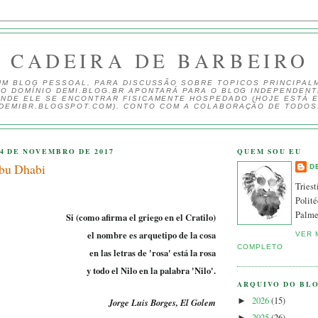
CADEIRA DE BARBEIRO
UM BLOG PESSOAL, PARA DISCUSSÃO SOBRE TOPICOS PRINCIPAL
 O DOMÍNIO DEMI.BLOG.BR APONTARÁ PARA O BLOG INDEPENDEN
NDE ELE SE ENCONTRAR FISICAMENTE HOSPEDADO (HOJE ESTÁ 
DEMIBR.BLOGSPOT.COM). CONTO COM A COLABORAÇÃO DE TODOS
14 DE NOVEMBRO DE 2017
QUEM SOU EU
bu Dhabi
D
Triest
Polité
Palme
Si (como afirma el griego en el Cratilo)
el nombre es arquetipo de la cosa
VER 
COMPLETO
en las letras de 'rosa' está la rosa
y todo el Nilo en la palabra 'Nilo'.
ARQUIVO DO BL
2026
(15)
►
Jorge Luis Borges, El Golem
2025
(26)