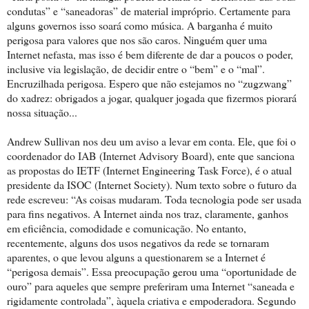
condutas” e “saneadoras” de material impróprio. Certamente para
alguns governos isso soará como música. A barganha é muito
perigosa para valores que nos são caros. Ninguém quer uma
Internet nefasta, mas isso é bem diferente de dar a poucos o poder,
inclusive via legislação, de decidir entre o “bem” e o “mal”.
Encruzilhada perigosa. Espero que não estejamos no “zugzwang”
do xadrez: obrigados a jogar, qualquer jogada que fizermos piorará
nossa situação...
Andrew Sullivan nos deu um aviso a levar em conta. Ele, que foi o
coordenador do IAB (Internet Advisory Board), ente que sanciona
as propostas do IETF (Internet Engineering Task Force), é o atual
presidente da ISOC (Internet Society). Num texto sobre o futuro da
rede escreveu: “As coisas mudaram. Toda tecnologia pode ser usada
para fins negativos. A Internet ainda nos traz, claramente, ganhos
em eficiência, comodidade e comunicação. No entanto,
recentemente, alguns dos usos negativos da rede se tornaram
aparentes, o que levou alguns a questionarem se a Internet é
“perigosa demais”. Essa preocupação gerou uma “oportunidade de
ouro” para aqueles que sempre preferiram uma Internet “saneada e
rigidamente controlada”, àquela criativa e empoderadora. Segundo