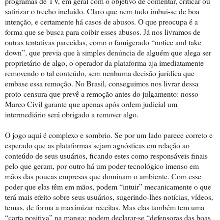
programas de TV, em geral com o objetivo de comentar, criticar ou
satirizar o trecho incluído. Claro que nem tudo imbui-se de boa
intenção, e certamente há casos de abusos. O que preocupa é a
forma que se busca para coibir esses abusos. Já nos livramos de
outras tentativas parecidas, como o famigerado “notice and take
down”, que previa que à simples denúncia de alguém que alega ser
proprietário de algo, o operador da plataforma aja imediatamente
removendo o tal conteúdo, sem nenhuma decisão jurídica que
embase essa remoção. No Brasil, conseguimos nos livrar dessa
proto-censura que prevê a remoção antes do julgamento: nosso
Marco Civil garante que apenas após ordem judicial um
intermediário será obrigado a remover algo.
O jogo aqui é complexo e sombrio. Se por um lado parece correto e
esperado que as plataformas sejam agnósticas em relação ao
conteúdo de seus usuários, ficando estes como responsáveis finais
pelo que geram, por outro há um poder tecnológico imenso em
mãos das poucas empresas que dominam o ambiente. Com esse
poder que elas têm em mãos, podem “intuir” mecanicamente o que
terá mais efeito sobre seus usuários, sugerindo-lhes notícias, vídeos,
temas, de forma a maximizar receitas. Mas elas também tem uma
“carta positiva” na manga: podem declarar-se “defensoras das boas