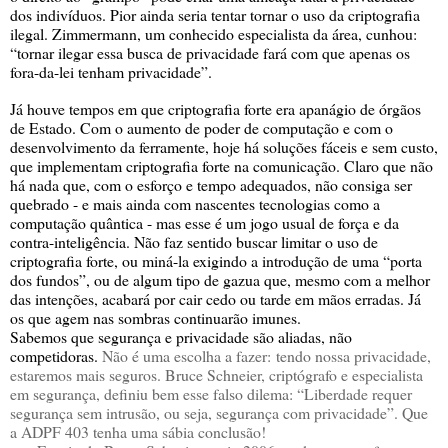
dos indivíduos. Pior ainda seria tentar tornar o uso da criptografia
ilegal. Zimmermann, um conhecido especialista da área, cunhou:
“tornar ilegar essa busca de privacidade fará com que apenas os
fora-da-lei tenham privacidade”.
Já houve tempos em que criptografia forte era apanágio de órgãos
de Estado. Com o aumento de poder de computação e com o
desenvolvimento da ferramente, hoje há soluções fáceis e sem custo,
que implementam criptografia forte na comunicação. Claro que não
há nada que, com o esforço e tempo adequados, não consiga ser
quebrado - e mais ainda com nascentes tecnologias como a
computação quântica - mas esse é um jogo usual de força e da
contra-inteligência. Não faz sentido buscar limitar o uso de
criptografia forte, ou miná-la exigindo a introdução de uma “porta
dos fundos”, ou de algum tipo de gazua que, mesmo com a melhor
das intenções, acabará por cair cedo ou tarde em mãos erradas. Já
os que agem nas sombras continuarão imunes.
Sabemos que segurança e privacidade são aliadas, não
competidoras.
Não é uma escolha a fazer:
tendo nossa privacidade,
estaremos mais seguros. Bruce Schneier, criptógrafo e especialista
em segurança, definiu bem esse falso dilema: “Liberdade requer
segurança sem intrusão, ou seja, segurança com privacidade”. Que
a ADPF 403 tenha uma sábia conclusão!