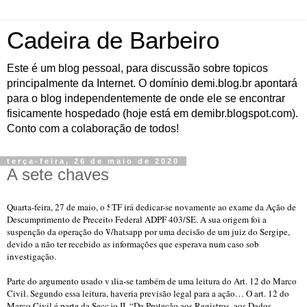
Cadeira de Barbeiro
Este é um blog pessoal, para discussão sobre topicos
principalmente da Internet. O domínio demi.blog.br apontará
para o blog independentemente de onde ele se encontrar
fisicamente hospedado (hoje está em demibr.blogspot.com).
Conto com a colaboração de todos!
terça-feira, 26 de maio de 2020
A sete chaves
Q
uarta-feira, 27 de maio, o STF irá dedicar-se novamente ao exame da Ação de
Descumprimento de Preceito Federal ADPF 403/SE. A sua origem foi a
suspenção da operação do Whatsapp por uma decisão de um juiz do Sergipe,
devido a não ter recebido as informações que esperava num caso sob
investigação.
Parte do argumento usado valia-se também de uma leitura do Art. 12 do Marco
Civil. Segundo essa
leitura,
haveria previsão legal para a ação… O art. 12 do
Marco Civil é parte da Secção II, “Da Proteção aos Registros, aos Dados