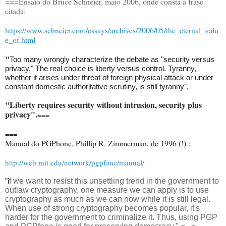
===
Ensaio do Bruce Schneier, maio 2006, onde consta a frase
citada:
https://www.schneier.com/essays/archives/2006/05/the_eternal_valu
e_of.html
"
Too many wrongly characterize the debate as "security versus
privacy." The real choice is liberty versus control. Tyranny,
whether it arises under threat of foreign physical attack or under
constant domestic authoritative scrutiny, is still tyranny".
"Liberty requires security without intrusion, security plus
privacy".
===
===
Manual do PGPhone, Phillip R. Zimmerman, de 1996 (!) :
http://web.mit.edu/network/pgpfone/manual/
"i
f we want to resist this unsettling trend in the government to
outlaw cryptography, one measure we can apply is to use
cryptography as much as we can now while it is still legal.
When use of strong cryptography becomes popular, it's
harder for the government to criminalize it. Thus, using PGP