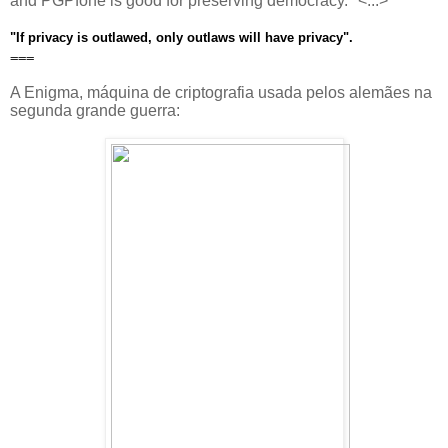
and PGPfone is good for preserving democracy." <...>
"If privacy is outlawed, only outlaws will have privacy".
===
A Enigma, máquina de criptografia usada pelos alemães na
segunda grande guerra: