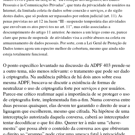
Pessoais e às Comunicações Privadas”, que trata da privacidade de usuários na
Internet, da limitada coleta de dados sobre conexão e serviços, e do sigilo
dest
es dados
, que só podem ser repassados por ordem judicial (art. 11). As
penas previstas no art 12 incluem “III - suspensão temporária das atividades
que envolvam os atos previstos no art. 11”, mas estão associadas a
descumprimento do artigo 11 anterior. Ao menos a um leigo como eu, parece
claro que pena de suspensão de atividades visa a coibir abusos na coleta ou
armazenamento de dados pessoais. Por sorte, com a Lei Geral de Proteção de
Dados temos agora um espectro melhor de cobertura, mesmo que ainda não
esteja totalmente funcional.
O ponto específico levantado na discussão da ADPF 403 prende-se
a outro tema, não menos relevante: o tratamento que pode ser dado
à criptografia. Na audiência pública de há dois anos sobre essa
mesma ADPF, buscava-se discutir a existência de formas de
neutralizar o uso de criptografia forte por serviços e por usuários.
Parece-me crítico reafirmar aqui a importância de se proteger o uso
de criptografia forte, implementada fim-a-fim. Numa conversa entre
duas pessoas quaisquer, elas devem ter garantido o direito de usar a
liguagem que escolherem, mesmo que cifrada. Na hipótese de uma
interceptação autorizada daquela conversa, caberá ao interceptador
tentar decodificar o que foi dito. Querer ter à mão uma “chave-
mestra” que possa abrir o conteúdo da conversa aos que obtiveram
o direito ao “grampo” pode criar uma ameaça fatal à privacidade