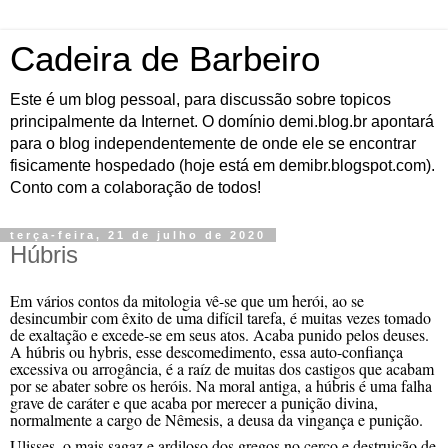
Cadeira de Barbeiro
Este é um blog pessoal, para discussão sobre topicos
principalmente da Internet. O domínio demi.blog.br apontará
para o blog independentemente de onde ele se encontrar
fisicamente hospedado (hoje está em demibr.blogspot.com).
Conto com a colaboração de todos!
terça-feira, 21 de julho de 2020
Húbris
Em vários contos da mitologia vê-se que um herói, ao se
desincumbir com êxito de uma
difícil
tarefa, é muitas vezes tomado
de exaltação e excede-se
em seus
atos. Acaba punido pelos deuses.
A húbris ou hybris,
esse descomedimento, essa auto-confiança
excessiva ou arrogância,
é a raíz de muit
a
s d
os castigos
que acabam
por se abater sobre os heróis.
Na moral antiga, a húbris é uma
falha
grave
de caráter e
que
acaba por
merecer
a punição divina
,
normalmente
a cargo de
Nêmesis,
a
deusa
da
vingança
e punição
.
Ulisses, o mais
sagaz e
ardiloso dos gregos no cerco e destruição de