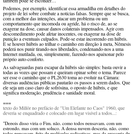
também pode se
esconder
…
Podemos, por exemplo, identificar essa armadilha em detalhes do
projeto de lei sobre combate a notícias falsas. Sempre que se busca,
com a melhor das intenções, atacar um problema ou um
comportamento que incomoda
ou agride
, há o risco de,
ao
se
exagerar na dose,
causar danos colaterais impensados
.
A
gir com
descomedimento
pode
a
fetar
i
nocentes,
ou
exagerar na dose de
punição a
eventuais culpados.
P
ode-se estar
incorrendo em
húbris.
E se houver húbris
ao
trilhar o caminho em direção à meta,
Nêmesis
poderá nos punir
tirando-nos liberdades,
condenando-nos a uma
Internet mutilada, ou,
simplesmente,
fazendo-nos
apaixonar p
elo
própri
o
auto-
conforto
.
A
s
salvaguarda
s
para escapar da húbris
são simples: basta
ouvir a
tod
a
s
as vozes que
possam e queiram opinar
sobre
o tema. Parece
ser esse
o caminho que o PL2630 toma ao evoluir na Câmara:
diversas audiências públicas pautarão os passos
a
serem dados.
Que
ele seja um caso
claro
de sofrósina, o
opost
o de
húbris,
e que
significa
moderação,
prudência
e
sanidade moral.
===
texto do Millôr no prefácio de "Um Elefante no Caos" 1960, que
deveria se enquadrado e colocado em lugar visível a todos...:
"Depois disso viria o Fim, não, como todos pensavam, com um
estrondo, mas com um soluço. A densa nuvem desceria, não, como
todos pensavam, feita de moléculas radioativas, mas da grosseria de