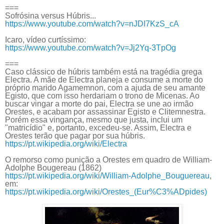
===
Sofrósina versus Húbris...
https://www.youtube.com/watch?v=nJDI7KzS_cA
Icaro, vídeo curtíssimo:
https://www.youtube.com/watch?v=Jj2Yq-3TpOg
===
Caso clássico de húbris também está na tragédia grega
Electra. A mãe de Electra planeja e consume a morte do
próprio marido Agamemnon, com a ajuda de seu amante
Egisto, que com isso herdariam o trono de Micenas. Ao
buscar vingar a morte do pai, Electra se une ao irmão
Orestes, e acabam por assassinar Egisto e Clitemnestra.
Porém essa vingança, mesmo que justa, inclui um
"matricídio" e, portanto, excedeu-se. Assim, Electra e
Orestes terão que pagar por sua húbris.
https://pt.wikipedia.org/wiki/Electra
O remorso como punição a Orestes em quadro de William-
Adolphe Bougereau (1862)
https://pt.wikipedia.org/wiki/William-Adolphe_Bouguereau
,
em:
https://pt.wikipedia.org/wiki/Orestes_(Eur%C3%ADpides)