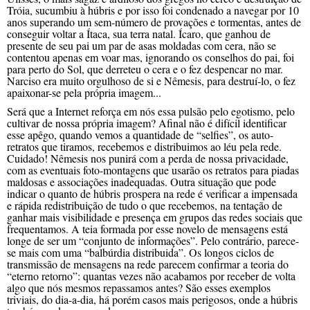
Tróia, sucumbiu à húbris e por isso
foi condenado a navegar por
10
anos supera
ndo
um sem-número de provações e tormentas,
antes de
conseguir
voltar a Ítaca, sua terra natal. Ícaro, que ganhou de
presente de seu pai um par de asas
moldadas
com cera, não se
contentou
apenas
em voar
mas
, ignorando os conselhos do pai, foi
para
perto do Sol, que derreteu o cera e o fez despencar no
mar.
Narciso era muito orgulhoso de si e Nêmesis,
para destruí-lo,
o fez
apaixonar-se pela própria imagem...
Será que a
Internet reforça em nós essa pulsão pelo egotismo, pelo
cultivar de nossa própria imagem?
Afinal
não é difícil identificar
esse apêgo, quando vemos a quantidade de “selfies”, o
s
auto-
retratos que tiramos,
recebemos
e distribuimos ao léu pela rede.
Cuidado! N
êmesis nos punirá com a perda d
e nossa
privacidade,
com
as
eventuais foto-montagens que
usarão
os
retrato
s
para
piadas
maldosas
e
associações inadequadas. Outra
situação
que
pode
indicar
o quanto
de húbris
prospera na rede
é
verificar
a impensada
e rápida
redistribuição de tudo o que recebemos,
na
tentação de
ganhar mais
visibilidade
e
presença
em
grupos
das redes sociais
que
frequentamos. A teia
formada por esse
novelo
de mensagens
está
longe de ser um
“conjunto de informações”.
Pelo contrário,
parece-
se mais com
uma “
balbúrdia distribuida”.
Os longos ciclos de
transmissão de mensagens na rede parecem confirmar a teoria do
“eterno retorno”:
quantas vezes não acabamos por receber de volta
algo que nós mesmos repassamos antes?
Sã
o
esses
exemplos
triviais, do dia-a-dia, há
porém
c
asos
mais perigos
o
s, onde a húbris