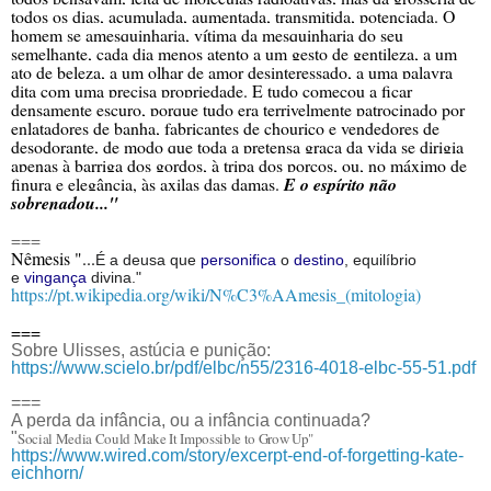
todos os dias, acumulada, aumentada, transmitida, potenciada. O
homem se amesquinharia, vítima da mesquinharia do seu
semelhante, cada dia menos atento a um gesto de gentileza, a um
ato de beleza, a um olhar de amor desinteressado, a uma palavra
dita com uma precisa propriedade. E tudo começou a ficar
densamente escuro, porque tudo era terrivelmente patrocinado por
enlatadores de banha, fabricantes de chouriço e vendedores de
desodorante, de modo que toda a pretensa graça da vida se dirigia
apenas à barriga dos gordos, à tripa dos porcos, ou, no máximo de
finura e elegância, às axilas das damas.
E o espírito não
sobrenadou..."
===
Nêmesis "...
É a deusa que
personifica
o
destino
, equilíbrio
e
vingança
divina."
https://pt.wikipedia.org/wiki/N%C3%AAmesis_(mitologia)
===
Sobre Ulisses, astúcia e punição:
https://www.scielo.br/pdf/elbc/n55/2316-4018-elbc-55-51.pdf
===
A perda da infância, ou a infância continuada?
"
Social Media Could Make It Impossible to Grow Up"
https://www.wired.com/story/excerpt-end-of-forgetting-kate-
eichhorn/