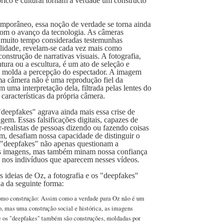
órico e cultural tornam a verdade um constructo
porâneo, essa noção de verdade se torna ainda
om o avanço da tecnologia. As câmeras
r muito tempo consideradas testemunhas
alidade, revelam-se cada vez mais como
onstrução de narrativas visuais. A fotografia,
tura ou a escultura, é um ato de seleção e
 molda a percepção do espectador. A imagem
ma câmera não é uma reprodução fiel da
m uma interpretação dela, filtrada pelas lentes do
 características da própria câmera.
deepfakes" agrava ainda mais essa crise de
gem. Essas falsificações digitais, capazes de
r-realistas de pessoas dizendo ou fazendo coisas
m, desafiam nossa capacidade de distinguir o
s "deepfakes" não apenas questionam a
as imagens, mas também minam nossa confiança
 e nos indivíduos que aparecem nesses vídeos.
s ideias de Oz, a fotografia e os "deepfakes"
a da seguinte forma:
omo construção: Assim como a verdade para Oz não é um
o, mas uma construção social e histórica, as imagens
 e os "deepfakes" também são construções, moldadas por