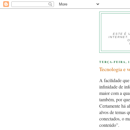
ESTE É 
INTERNET.
O
TERÇA-FEIRA, 1
Tecnologia e v
A facilidade que
infinidade de in
maior com a qual
também, por que 
Certamente há a
alvos de temas q
conectados, o ma
conteúdo”.