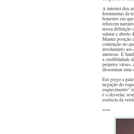
A internet deu a
ferramentas da t
honestos em que 
reforcem narrati
nossa definição 
salutar e aberto
Manter posição c
contenção no qu
involuntário aos
interesse. É fun
a credibilidade 
próprios viéses, 
disseminar uma 
Em grego a palav
negação do esqu
esquecimento” n
é o desvelar, rev
essência da verd
===