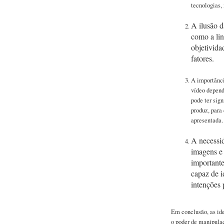
tecnologias, 
A ilusão d
como a lin
objetivida
fatores.
A importânci
vídeo depen
pode ter sig
produz, para
apresentada.
A necessid
imagens e 
importante
capaz de i
intenções 
Em conclusão, as id
o poder de manipulaç