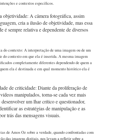
intenções e contextos específicos.
a objetividade: A câmera fotográfica, assim
guagem, cria a ilusão de objetividade, mas essa
de é sempre relativa e dependente de diversos
a do contexto: A interpretação de uma imagem ou de um
de do contexto em que ela é inserida. A mesma imagem
nificados completamente diferentes dependendo de quem a
 quem ela é destinada e em qual momento histórico ela é
ade de criticidade: Diante da proliferação de
vídeos manipulados, torna-se cada vez mais
 desenvolver um lhar crítico e questionador,
dentificar as estratégias de manipulação e as
por trás das mensagens visuais.
eias de Amos Oz sobre a verdade, quando confrontadas com
ão das imagens digitais, nos levam a refletir sobre a