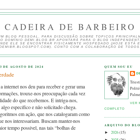
CADEIRA DE BARBEIRO
UM BLOG PESSOAL, PARA DISCUSSÃO SOBRE TOPICOS PRINCIPAL
 O DOMÍNIO DEMI.BLOG.BR APONTARÁ PARA O BLOG INDEPENDEN
NDE ELE SE ENCONTRAR FISICAMENTE HOSPEDADO (HOJE ESTÁ 
DEMIBR.BLOGSPOT.COM). CONTO COM A COLABORAÇÃO DE TODOS
3 DE AGOSTO DE 2024
QUEM SOU EU
erdade
D
Triest
 a internet nos deu para receber e gerar uma
Polité
formações, trouxe-nos preocupação cada vez
Palme
idade do que recebemos. E intriga-nos,
VER 
algo específico e não solicitado chega.
COMPLETO
lgoritmos em ação, que nos catalogaram como
ue nos interessariam. Buscam manter-nos
ARQUIVO DO BL
ior tempo possível, nas tais “bolhas de
2026
(15)
►
2025
(26)