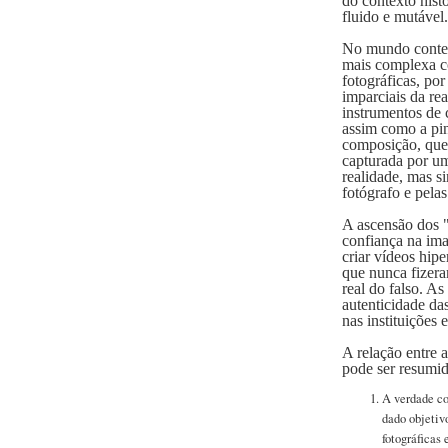
do contexto hist
fluido e mutável.
No mundo contem
mais complexa c
fotográficas, po
imparciais da re
instrumentos de c
assim como a pin
composição, que
capturada por u
realidade, mas si
fotógrafo e pelas
A ascensão dos "
confiança na ima
criar vídeos hipe
que nunca fizera
real do falso. A
autenticidade d
nas instituições
A relação entre a
pode ser resumid
A verdade c
dado objetiv
fotográficas