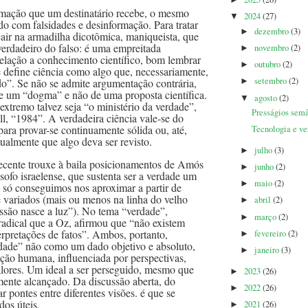
►
rmação que um destinatário recebe, o mesmo
2024
(27)
▼
o com falsidades e desinformação. Para tratar
dezembro
(3)
►
cair na armadilha dicotômica, maniqueista, que
 verdadeiro do falso: é uma empreitada
novembro
(2)
►
elação a conhecimento científico, bom lembrar
outubro
(2)
►
 define ciência como algo que, necessariamente,
setembro
(2)
do”. Se não se admite argumentação contrária,
►
e um “dogma” e não de uma proposta científica.
agosto
(2)
▼
xtremo talvez seja “o ministério da verdade”,
Presságios semâ
l, “1984”. A verdadeira ciência vale-se do
ara provar-se continuamente sólida ou, até,
Tecnologia e ve
ualmente que algo deva ser revisto.
julho
(3)
►
ecente trouxe à baila posicionamentos de Amós
junho
(2)
►
lósofo israelense, que sustenta ser a verdade um
maio
(2)
►
 só conseguimos nos aproximar a partir de
e variados (mais ou menos na linha do velho
abril
(2)
►
ssão nasce a luz”). No tema “verdade”,
março
(2)
►
radical que a Oz, afirmou que “não existem
terpretações de fatos”. Ambos, portanto,
fevereiro
(2)
►
dade” não como um dado objetivo e absoluto,
janeiro
(3)
►
ão humana, influenciada por perspectivas,
alores. Um ideal a ser perseguido, mesmo que
2023
(26)
►
ente alcançado. Da discussão aberta, do
2022
(26)
►
r pontes entre diferentes visões. é que se
dos úteis.
2021
(26)
►