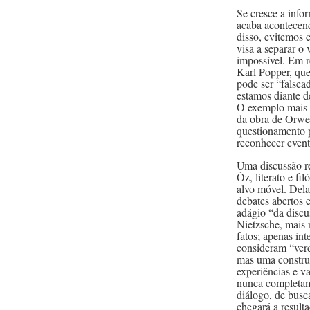
Se cresce a info
acaba acontecend
disso, evitemos 
visa a separar o
impossível. Em r
Karl Popper, que
pode ser “falsea
estamos diante d
O exemplo mais e
da obra de Orwel
questionamento p
reconhecer event
Uma discussão r
Óz, literato e fi
alvo móvel. Dela
debates abertos 
adágio “da discu
Nietzsche, mais 
fatos; apenas in
consideram “ver
mas uma construç
experiências e v
nunca completam
diálogo, de busca
chegará a resulta