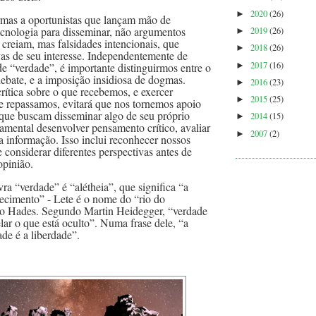
2020
(26)
►
rmas a oportunistas que lançam mão de
ecnologia para disseminar, não argumentos
2019
(26)
►
creiam, mas falsidades intencionais, que
2018
(26)
►
vas de seu interesse. Independentemente de
2017
(16)
de “verdade”, é importante distinguirmos entre o
►
 debate, e a imposição insidiosa de dogmas.
2016
(23)
►
rítica sobre o que recebemos, e exercer
2015
(25)
►
e repassamos, evitará que nos tornemos apoio
 que buscam disseminar algo de seu próprio
2014
(15)
►
damental desenvolver pensamento crítico, avaliar
2007
(2)
►
da informação. Isso inclui reconhecer nossos
e considerar diferentes perspectivas antes de
opinião.
ra “verdade” é “alétheia”, que significa “a
ecimento” - Lete é o nome do “rio do
o Hades. Segundo Martin Heidegger, “verdade
elar o que está oculto”. Numa frase dele, “a
ade é a liberdade”.