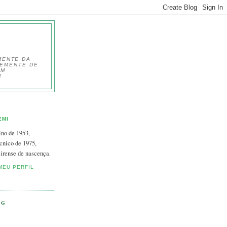
MENTE DA
TEMENTE DE
EM
!
EMI
ino de 1953,
cnico de 1975,
irense de nascença.
MEU PERFIL
OG