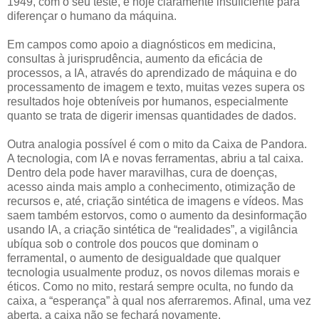
1949, com o seu teste, é hoje claramente insuficiente para
diferençar o humano da máquina.
Em campos como apoio a diagnósticos em medicina,
consultas à jurisprudência, aumento da eficácia de
processos, a IA, através do aprendizado de máquina e do
processamento de imagem e texto, muitas vezes supera os
resultados hoje obteníveis por humanos, especialmente
quanto se trata de digerir imensas quantidades de dados.
Outra analogia possível é com o mito da Caixa de Pandora.
A tecnologia, com IA e novas ferramentas, abriu a tal caixa.
Dentro dela pode haver maravilhas, cura de doenças,
acesso ainda mais amplo a conhecimento, otimização de
recursos e, até, criação sintética de imagens e vídeos. Mas
saem também estorvos, como o aumento da desinformação
usando IA, a criação sintética de “realidades”, a vigilância
ubíqua sob o controle dos poucos que dominam o
ferramental, o aumento de desigualdade que qualquer
tecnologia usualmente produz, os novos dilemas morais e
éticos. Como no mito, restará sempre oculta, no fundo da
caixa, a “esperança” à qual nos aferraremos. Afinal, uma vez
aberta, a caixa não se fechará novamente.