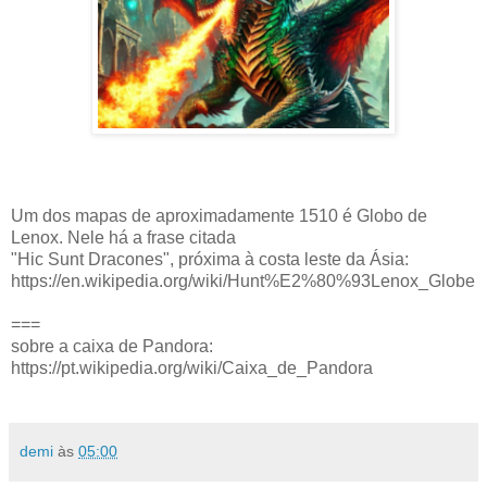
Um dos mapas de aproximadamente 1510 é Globo de
Lenox. Nele há a frase citada
"Hic Sunt Dracones", próxima à costa leste da Ásia:
https://en.wikipedia.org/wiki/Hunt%E2%80%93Lenox_Globe
===
sobre a caixa de Pandora:
https://pt.wikipedia.org/wiki/Caixa_de_Pandora
demi
às
05:00