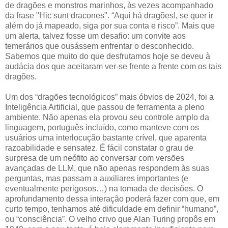
de dragões e monstros marinhos, às vezes acompanhado
da frase "Hic sunt dracones". “Aqui há dragões!, se quer ir
além do já mapeado, siga por sua conta e risco”. Mais que
um alerta, talvez fosse um desafio: um convite aos
temerários que ousássem enfrentar o desconhecido.
Sabemos que muito do que desfrutamos hoje se deveu à
audácia dos que aceitaram ver-se frente a frente com os tais
dragões.
Um dos “dragões tecnológicos” mais óbvios de 2024, foi a
Inteligência Artificial, que passou de ferramenta a pleno
ambiente. Não apenas ela provou seu controle amplo da
linguagem, português incluído, como manteve com os
usuários uma interlocução bastante crível, que aparenta
razoabilidade e sensatez. É fácil constatar o grau de
surpresa de um neófito ao conversar com versões
avançadas de LLM, que não apenas respondem às suas
perguntas, mas passam a auxiliares importantes (e
eventualmente perigosos…) na tomada de decisões. O
aprofundamento dessa interação poderá fazer com que, em
curto tempo, tenhamos até dificuldade em definir “humano”,
ou “consciência”. O velho crivo que Alan Turing propôs em